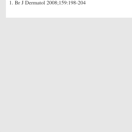
Br J Dermatol 2008;159:198-204