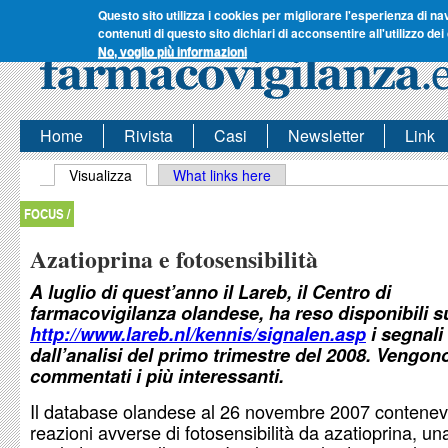
Questo sito utilizza i cookies per migliorare l'esperienza di na
contenuti di questo sito dichiari di acconsentire all'utilizzo dei
No, voglio più informazioni
Home
Rivista
Casi
Newsletter
Link
Schede primarie
Visualizza
(scheda attiva)
What links here
FOCUS /
Azatioprina e fotosensibilità
A luglio di quest’anno il Lareb, il Centro di
farmacovigilanza olandese, ha reso disponibili su
http://www.lareb.nl/kennis/signalen.asp
i segnali
dall’analisi del primo trimestre del 2008. Vengono 
commentati i più interessanti.
Il database olandese al 26 novembre 2007 contenev
reazioni avverse di fotosensibilità da azatioprina, un