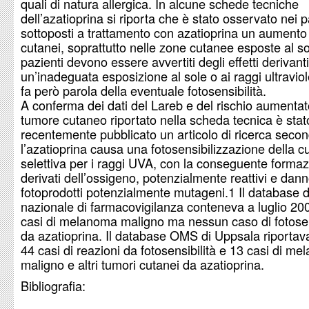
quali di natura allergica. In alcune schede tecniche
dell’azatioprina si riporta che è stato osservato nei p
sottoposti a trattamento con azatioprina un aumento
cutanei, soprattutto nelle zone cutanee esposte al so
pazienti devono essere avvertiti degli effetti derivant
un’inadeguata esposizione al sole o ai raggi ultraviole
fa però parola della eventuale fotosensibilità.
A conferma dei dati del Lareb e del rischio aumentat
tumore cutaneo riportato nella scheda tecnica è stat
recentemente pubblicato un articolo di ricerca secon
l’azatioprina causa una fotosensibilizzazione della c
selettiva per i raggi UVA, con la conseguente formaz
derivati dell’ossigeno, potenzialmente reattivi e dann
fotoprodotti potenzialmente mutageni.1 Il database d
nazionale di farmacovigilanza conteneva a luglio 20
casi di melanoma maligno ma nessun caso di fotosen
da azatioprina. Il database OMS di Uppsala riportav
44 casi di reazioni da fotosensibilità e 13 casi di m
maligno e altri tumori cutanei da azatioprina.
Bibliografia: