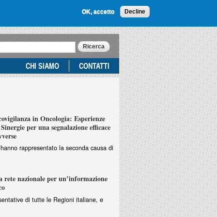
OK, accetto
Decline
CHI SIAMO
CONTATTI
vigilanza in Oncologia: Esperienze
Sinergie per una segnalazione efficace
vverse
ri hanno rappresentato la seconda causa di
 rete nazionale per un’informazione
co
entative di tutte le Regioni italiane, e