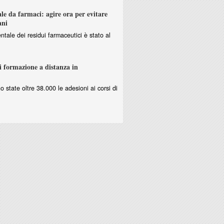
e da farmaci: agire ora per evitare
ani
ntale dei residui farmaceutici è stato al
i formazione a distanza in
no state oltre 38.000 le adesioni ai corsi di