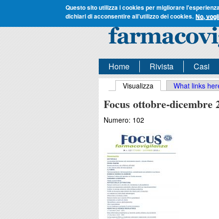
Questo sito utilizza i cookies per migliorare l'esperienz
dichiari di acconsentire all'utilizzo dei cookies.
No, vogl
Home
Rivista
Casi
Schede primarie
Visualizza
(scheda attiva)
What links her
Focus ottobre-dicembre 
Numero:
102