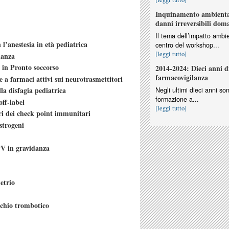
Inquinamento ambiental
danni irreversibili dom
Il tema dell’impatto ambie
 l’anestesia in età pediatrica
centro del workshop...
[leggi tutto]
ilanza
 in Pronto soccorso
2014-2024: Dieci anni d
farmacovigilanza
 a farmaci attivi sui neurotrasmettitori
la disfagia pediatrica
Negli ultimi dieci anni so
formazione a...
ff-label
[leggi tutto]
ori dei check point immunitari
strogeni
PV in gravidanza
etrio
schio trombotico