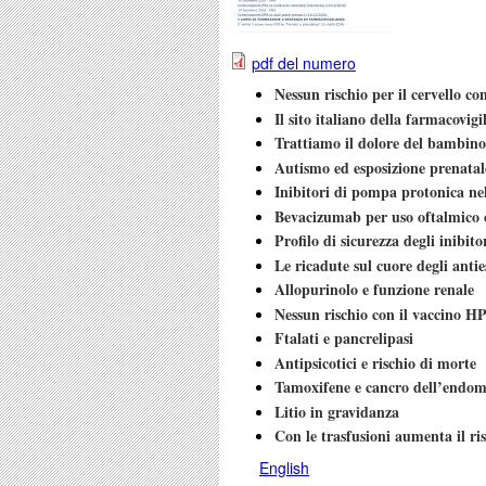
pdf del numero
Nessun rischio per il cervello con
Il sito italiano della farmacovig
Trattiamo il dolore del bambino
Autismo ed esposizione prenatale
Inibitori di pompa protonica nel
Bevacizumab per uso oftalmico o
Profilo di sicurezza degli inibit
Le ricadute sul cuore degli antie
Allopurinolo e funzione renale
Nessun rischio con il vaccino H
Ftalati e pancrelipasi
Antipsicotici e rischio di morte
Tamoxifene e cancro dell’endom
Litio in gravidanza
Con le trasfusioni aumenta il ri
English