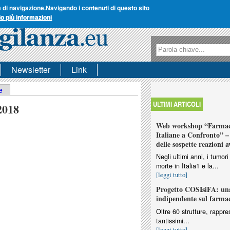
a di navigazione.
Navigando i contenuti di questo sito
io più informazioni
Form di ricerca
Ricerca
Newsletter
Link
e
ULTIMI ARTICOLI
2018
Web workshop “Farmaco
Italiane a Confronto” – 
delle sospette reazioni a
Negli ultimi anni, i tumo
morte in Italia1 e la...
[leggi tutto]
Progetto COSIsiFA: una
indipendente sul farma
Oltre 60 strutture, rappres
tantissimi...
[leggi tutto]