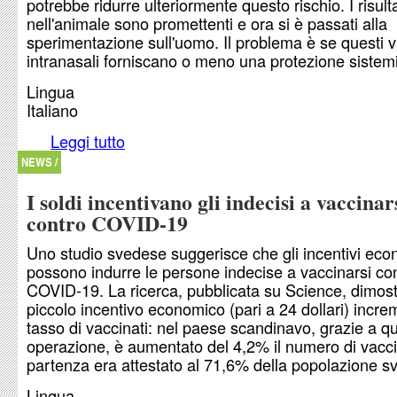
potrebbe ridurre ulteriormente questo rischio. I risulta
nell'animale sono promettenti e ora si è passati alla
sperimentazione sull'uomo. Il problema è se questi v
intranasali forniscano o meno una protezione sistem
Lingua
Italiano
Leggi tutto
su Iniziato il primo trial umano sui vaccini intrana
COVID-19
NEWS /
I soldi incentivano gli indecisi a vaccinar
contro COVID-19
Uno studio svedese suggerisce che gli incentivi eco
possono indurre le persone indecise a vaccinarsi co
COVID-19. La ricerca, pubblicata su Science, dimos
piccolo incentivo economico (pari a 24 dollari) increm
tasso di vaccinati: nel paese scandinavo, grazie a q
operazione, è aumentato del 4,2% il numero di vacci
partenza era attestato al 71,6% della popolazione 
Lingua