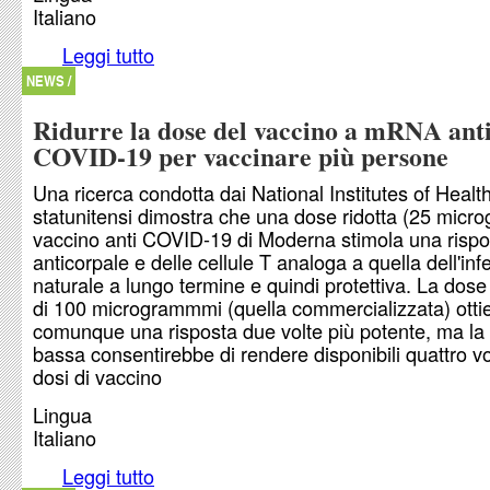
Italiano
Leggi tutto
su Il vaccino antinfluenzale avrebbe qualche effi
COVID-19
NEWS /
Ridurre la dose del vaccino a mRNA ant
COVID-19 per vaccinare più persone
Una ricerca condotta dai National Institutes of Healt
statunitensi dimostra che una dose ridotta (25 micro
vaccino anti COVID-19 di Moderna stimola una rispo
anticorpale e delle cellule T analoga a quella dell'inf
naturale a lungo termine e quindi protettiva. La dos
di 100 microgrammmi (quella commercializzata) otti
comunque una risposta due volte più potente, ma la
bassa consentirebbe di rendere disponibili quattro vo
dosi di vaccino
Lingua
Italiano
Leggi tutto
su Ridurre la dose del vaccino a mRNA anti CO