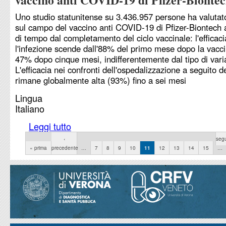
Uno studio statunitense su 3.436.957 persone ha valutato 
sul campo del vaccino anti COVID-19 di Pfizer-Biontech 
di tempo dal completamento del ciclo vaccinale: l'efficaci
l'infezione scende dall'88% del primo mese dopo la vacci
47% dopo cinque mesi, indifferentemente dal tipo di varia
L'efficacia nei confronti dell'ospedalizzazione a seguito de
rimane globalmente alta (93%) fino a sei mesi
Lingua
Italiano
Leggi tutto
su Sul campo dura almeno sei mesi la risposta 
anti COVID-19 di Pfizer-Biontech
Pagine
‹
segu
« prima
precedente
…
7
8
9
10
11
12
13
14
15
…