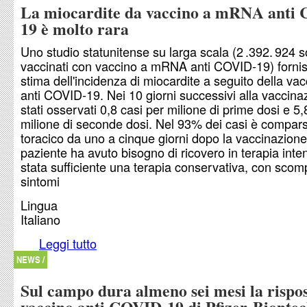
La miocardite da vaccino a mRNA anti
19 è molto rara
Uno studio statunitense su larga scala (2 .392. 924 s
vaccinati con vaccino a mRNA anti COVID-19) forni
stima dell'incidenza di miocardite a seguito della va
anti COVID-19. Nei 10 giorni successivi alla vaccin
stati osservati 0,8 casi per milione di prime dosi e 5,
milione di seconde dosi. Nel 93% dei casi è compar
toracico da uno a cinque giorni dopo la vaccinazion
paziente ha avuto bisogno di ricovero in terapia inte
stata sufficiente una terapia conservativa, con scom
sintomi
Lingua
Italiano
Leggi tutto
su La miocardite da vaccino a mRNA anti COVID
rara
NEWS /
Sul campo dura almeno sei mesi la rispo
vaccino anti COVID-19 di Pfizer-Bionte