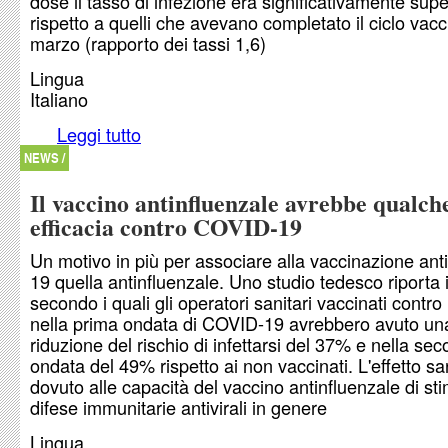
dose il tasso di infezione era significativamente supe
rispetto a quelli che avevano completato il ciclo vacc
marzo (rapporto dei tassi 1,6)
Lingua
Italiano
Leggi tutto
su La risposta al vaccino anti COVID-19 si affievo
mesi?
NEWS /
Il vaccino antinfluenzale avrebbe qualch
efficacia contro COVID-19
Un motivo in più per associare alla vaccinazione an
19 quella antinfluenzale. Uno studio tedesco riporta i
secondo i quali gli operatori sanitari vaccinati contro 
nella prima ondata di COVID-19 avrebbero avuto un
riduzione del rischio di infettarsi del 37% e nella se
ondata del 49% rispetto ai non vaccinati. L'effetto s
dovuto alle capacità del vaccino antinfluenzale di sti
difese immunitarie antivirali in genere
Lingua