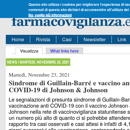
Questo sito utilizza i cookies per migliorare l'esperienza di na
contenuti di questo sito dichiari di acconsentire all'utilizzo dei
No, voglio più informazioni
Home
Rivista
Casi
Newsletter
Link
Schede primarie
Visualizza
(scheda attiva)
What links here
NEWS /
MARTEDÌ, NOVEMBRE 23, 2021
Martedì, Novembre 23, 2021
Sindrome di Guillain-Barré e vaccino an
COVID-19 di Johnson & Johnson
Le segnalazioni di presunta sindrome di Guillain-Ba
vaccinazione anti COVID-19 con il vaccino Johnson
Johnson nella rete di vaccinovigilanza statunitense 
un numero più alto di quanto ci si potrebbe attendere.
rapporto tra casi osservati e casi attesi è infatti di 4
giorni successivi alla vaccinazione, corrispondente 