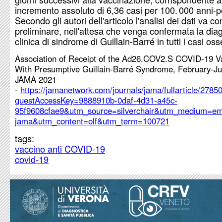
incremento assoluto di 6,36 casi per 100. 000 anni-
Secondo gli autori dell'articolo l'analisi dei dati va c
preliminare, nell'attesa che venga confermata la dia
clinica di sindrome di Guillain-Barré in tutti i casi oss
Association of Receipt of the Ad26.COV2.S COVID-19 V
With Presumptive Guillain-Barré Syndrome, February-Ju
JAMA 2021
-
https://jamanetwork.com/journals/jama/fullarticle/2785
guestAccessKey=9888910b-0daf-4d31-a45c-
95f9608cfae9&utm_source=silverchair&utm_medium=ema
jama&utm_content=olf&utm_term=100721
tags:
vaccino anti COVID-19
covid-19