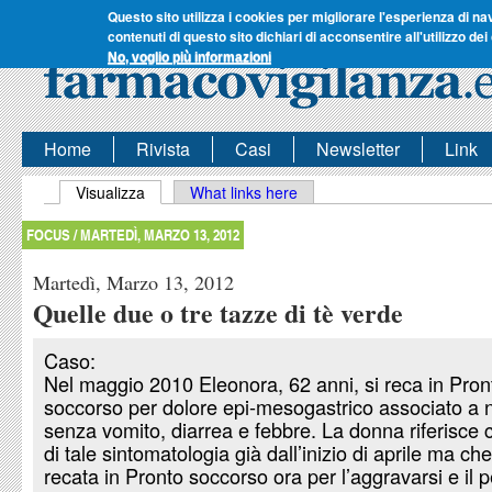
Questo sito utilizza i cookies per migliorare l'esperienza di na
contenuti di questo sito dichiari di acconsentire all'utilizzo dei
No, voglio più informazioni
Home
Rivista
Casi
Newsletter
Link
Schede primarie
Visualizza
(scheda attiva)
What links here
FOCUS /
MARTEDÌ, MARZO 13, 2012
Martedì, Marzo 13, 2012
Quelle due o tre tazze di tè verde
Caso:
Nel maggio 2010 Eleonora, 62 anni, si reca in Pron
soccorso per dolore epi-mesogastrico associato a
senza vomito, diarrea e febbre. La donna riferisce 
di tale sintomatologia già dall’inizio di aprile ma che
recata in Pronto soccorso ora per l’aggravarsi e il p