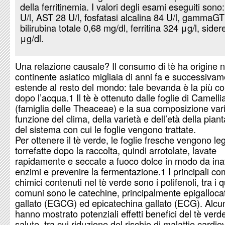
della ferritinemia. I valori degli esami eseguiti sono
U/l, AST 28 U/l, fosfatasi alcalina 84 U/l, gammaGT
bilirubina totale 0,68 mg/dl, ferritina 324 μg/l, side
μg/dl.
Una relazione causale? Il consumo di tè ha origine n
continente asiatico migliaia di anni fa e successivam
estende al resto del mondo: tale bevanda è la più 
dopo l’acqua.1 Il tè è ottenuto dalle foglie di Camelli
(famiglia delle Theaceae) e la sua composizione vari
funzione del clima, della varietà e dell’età della pian
del sistema con cui le foglie vengono trattate.
Per ottenere il tè verde, le foglie fresche vengono l
torrefatte dopo la raccolta, quindi arrotolate, lavate
rapidamente e seccate a fuoco dolce in modo da inatt
enzimi e prevenire la fermentazione.1 I principali c
chimici contenuti nel tè verde sono i polifenoli, tra i qu
comuni sono le catechine, principalmente epigalloca
gallato (EGCG) ed epicatechina gallato (ECG). Alcun
hanno mostrato potenziali effetti benefici del tè verde
salute, tra cui riduzione del rischio di malattie cardio