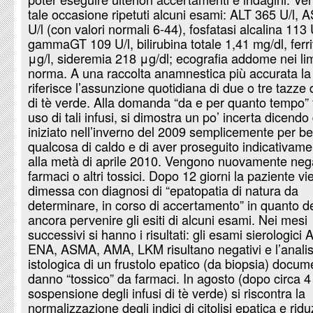
tale occasione ripetuti alcuni esami: ALT 365 U/l, 
U/l (con valori normali 6-44), fosfatasi alcalina 113 
gammaGT 109 U/l, bilirubina totale 1,41 mg/dl, ferr
μg/l, sideremia 218 μg/dl; ecografia addome nei limi
norma. A una raccolta anamnestica più accurata l
riferisce l’assunzione quotidiana di due o tre tazze d
di tè verde. Alla domanda “da e per quanto tempo”
uso di tali infusi, si dimostra un po’ incerta dicendo
iniziato nell’inverno del 2009 semplicemente per be
qualcosa di caldo e di aver proseguito indicativame
alla metà di aprile 2010. Vengono nuovamente neg
farmaci o altri tossici. Dopo 12 giorni la paziente vi
dimessa con diagnosi di “epatopatia di natura da
determinare, in corso di accertamento” in quanto 
ancora pervenire gli esiti di alcuni esami. Nei mesi
successivi si hanno i risultati: gli esami sierologici
ENA, ASMA, AMA, LKM risultano negativi e l’analis
istologica di un frustolo epatico (da biopsia) docu
danno “tossico” da farmaci. In agosto (dopo circa 4
sospensione degli infusi di tè verde) si riscontra la
normalizzazione degli indici di citolisi epatica e rid