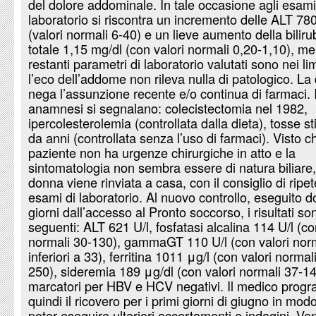
del dolore addominale. In tale occasione agli esami
laboratorio si riscontra un incremento delle ALT 780
(valori normali 6-40) e un lieve aumento della biliru
totale 1,15 mg/dl (con valori normali 0,20-1,10), me
restanti parametri di laboratorio valutati sono nei lim
l’eco dell’addome non rileva nulla di patologico. L
nega l’assunzione recente e/o continua di farmaci. 
anamnesi si segnalano: colecistectomia nel 1982,
ipercolesterolemia (controllata dalla dieta), tosse s
da anni (controllata senza l’uso di farmaci). Visto c
paziente non ha urgenze chirurgiche in atto e la
sintomatologia non sembra essere di natura biliare,
donna viene rinviata a casa, con il consiglio di ripet
esami di laboratorio. Al nuovo controllo, eseguito d
giorni dall’accesso al Pronto soccorso, i risultati son
seguenti: ALT 621 U/l, fosfatasi alcalina 114 U/l (co
normali 30-130), gammaGT 110 U/l (con valori nor
inferiori a 33), ferritina 1011 μg/l (con valori normal
250), sideremia 189 μg/dl (con valori normali 37-14
marcatori per HBV e HCV negativi. Il medico pro
quindi il ricovero per i primi giorni di giugno in mod
poter eseguire ulteriori accertamenti e indagini. Ve