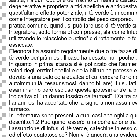
degenerative e proprietà antidiabetiche e antiobesità
quest’ultimo effetto potenziale, il tè verde è in comm
come integratore per il controllo del peso corporeo.1
pratica comune, quindi, si può fare uso di tè verde 
integratore, sotto forma di compresse, sia come infu
utilizzando le “classiche bustine” o direttamente le fo
essiccate.
Eleonora ha assunto regolarmente due o tre tazze di
tè verde per più mesi. Il caso ha destato non poche 
in quanto in prima istanza si è ipotizzato che l’aume
valori degli enzimi epatici e della bilirubina potesse 
dovuto a una patologia epatica di cui cercare l’origine
autoimmunità, tesaurismosi, danno biliare). I risultati
esami hanno però escluso queste ipotesimentre la b
indicativa di “un danno tossico da farmaci”. D’altra p
l’anamnesi ha accertato che la signora non assume
farmaco.
In letteratura sono presenti alcuni casi analoghi a qu
descritto.1,2 Può quindi esserci una correlazione tra
l’assunzione di infusi di tè verde, catechine in esso 
ed effetto epatotossico? Non vi è ancora una eviden