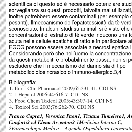
scientifica di questo ed è necessario potenziare stud
sorveglianza su questi prodotti, talvolta mal utilizzati
inoltre potrebbero essere contaminati (per esempio d
pesanti). Ilmeccanismo dell’epatotossicità da tè verd
sconosciuto. In alcuni studi su animali si è visto che 
concentrazioni di estratto di tè verde inducono una to
acuta nelle cellule epatiche di ratto e in particolare al
EGCG possono essere associate a necrosi epatica in
Considerando però che nell’uomo la concentrazione
da questi metaboliti è probabilmente bassa, non si 
escludere che il meccanismo del danno sia di tipo
metabolicoidiosincrasico o immuno-allergico.3,4
Bibliografia:
Eur J Clin Pharmacol 2009;65:331-41. CDI NS
J Hepatol 2006;44:616-7. CDI NS
Food Chem Toxicol 2005;43:307-14. CDI NS
Toxicol Sci 2003;76:262-70. CDI NS
Franco Capra1, Veronica Paon1, Tiziana Tumelero1, A
Conforti2 ed Elena Arzenton2
1Medicina Interna C,
2Farmacologia Medica – Azienda Ospedaliera Universita