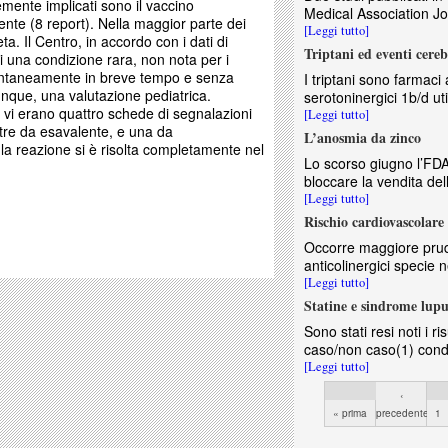
emente implicati sono il vaccino
Medical Association Jou
nte (8 report). Nella maggior parte dei
[Leggi tutto]
a. Il Centro, in accordo con i dati di
Triptani ed eventi cereb
di una condizione rara, non nota per i
pontaneamente in breve tempo e senza
I triptani sono farmaci a
que, una valutazione pediatrica.
serotoninergici 1b/d util
vi erano quattro schede di segnalazioni
[Leggi tutto]
 tre da esavalente, e una da
L’anosmia da zinco
la reazione si è risolta completamente nel
Lo scorso giugno l’FDA 
bloccare la vendita dell
[Leggi tutto]
Rischio cardiovascolare 
Occorre maggiore prude
anticolinergici specie n
[Leggi tutto]
Statine e sindrome lupu
Sono stati resi noti i r
caso/non caso(1) condo
[Leggi tutto]
Pagine
‹
« prima
precedente
1