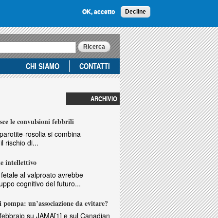
OK, accetto
Decline
CHI SIAMO
CONTATTI
ARCHIVIO
ce le convulsioni febbrili
parotite-rosolia si combina
l rischio di...
e intellettivo
 fetale al valproato avrebbe
ppo cognitivo del futuro...
di pompa: un’associazione da evitare?
n febbraio su JAMA[1] e sul Canadian