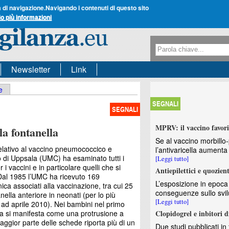
a di navigazione.
Navigando i contenuti di questo sito
io più informazioni
Form di ricerca
Ricerca
Newsletter
Link
e
SEGNALI
SEGNALI
MPRV: il vaccino favoris
la fontanella
Se al vaccino morbillo-
relativo al vaccino pneumococcico e
l’antivaricella aumenta i
ro di Uppsala (UMC) ha esaminato tutti i
[Leggi tutto]
i vaccini e in particolare quelli che si
Antiepilettici e quozient
 Dal 1985 l’UMC ha ricevuto 169
L’esposizione in epoca
ca associati alla vaccinazione, tra cui 25
conseguenze sullo svilu
anella anteriore in neonati (per lo più
[Leggi tutto]
o ad aprile 2010). Nei bambini nel primo
ca si manifesta come una protrusione a
Clopidogrel e inbitori 
maggior parte delle schede riporta più di un
Due studi pubblicati i