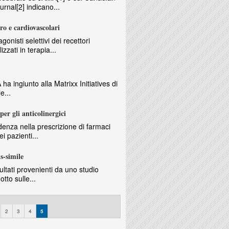
rnal[2] indicano...
ro e cardiovascolari
gonisti selettivi dei recettori
izzati in terapia...
ha ingiunto alla Matrixx Initiatives di
e...
per gli anticolinergici
nza nella prescrizione di farmaci
ei pazienti...
s-simile
isultati provenienti da uno studio
tto sulle...
2
3
4
5