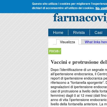
Questo sito utilizza i cookies per migliorare l'esperienz
dichiari di acconsentire all'utilizzo dei cookies.
No, vogl
Home
Rivista
Casi
Schede primarie
Visualizza
(scheda attiva)
What links her
FOCUS /
Vaccini e protrusione del
Dopo l’identificazione di un segnale 
all’ipertensione endocranica, il Cent
report di ipertensione endocranica per 
riferiscono a "fontanella sporgente".
segnalazioni di ipertensione endocrani
casi di protrusione a livello della font
femmine) dagli 0 ai 12 mesi (dati fin
anno di vita l’ipertensione endocrani
livello della fontanella anteriore. La 