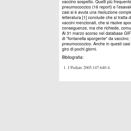
vaccino sospetto. Quelli più frequent
pneumococcico (16 report) e l’esavale
casi si è avuta una risoluzione complet
letteratura [1] conclude che si tratta 
vaccini menzionati, che si risolve s
conseguenze, ma che richiede, comun
Al 31 marzo scorso nel database GIF 
di "fontanella sporgente" da vaccino;
pneumococcico. Anche in questi casi 
giro di pochi giorni.
Bibliografia:
J Pediatr 2005;147:640-4.