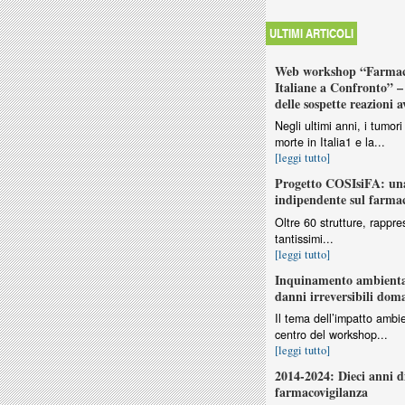
ULTIMI ARTICOLI
Web workshop “Farmaco
Italiane a Confronto” – 
delle sospette reazioni a
Negli ultimi anni, i tumo
morte in Italia1 e la...
[leggi tutto]
Progetto COSIsiFA: una
indipendente sul farma
Oltre 60 strutture, rappres
tantissimi...
[leggi tutto]
Inquinamento ambiental
danni irreversibili dom
Il tema dell’impatto ambie
centro del workshop...
[leggi tutto]
2014-2024: Dieci anni d
farmacovigilanza