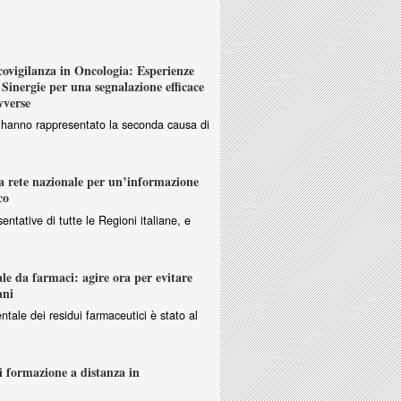
vigilanza in Oncologia: Esperienze
Sinergie per una segnalazione efficace
vverse
ri hanno rappresentato la seconda causa di
 rete nazionale per un’informazione
co
entative di tutte le Regioni italiane, e
e da farmaci: agire ora per evitare
ani
ntale dei residui farmaceutici è stato al
i formazione a distanza in