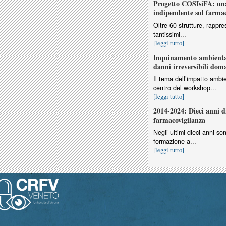
Progetto COSIsiFA: una
indipendente sul farma
Oltre 60 strutture, rappres
tantissimi...
[leggi tutto]
Inquinamento ambiental
danni irreversibili dom
Il tema dell’impatto ambie
centro del workshop...
[leggi tutto]
2014-2024: Dieci anni d
farmacovigilanza
Negli ultimi dieci anni so
formazione a...
[leggi tutto]