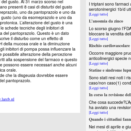
i del gusto. Al 31 marzo scorso nel
I triptani sono farmaci a
rano presenti 8 casi di disturbi del gusto
serotoninergici 1b/d util
meprazolo, uno da pantoprazolo e uno da
[Leggi tutto]
el gusto (uno da esomeprazolo e uno da
L’anosmia da zinco
protonica. L’alterazione del gusto è una
e schede tecniche degli inibitori di
Lo scorso giugno l’FDA 
a del pantoprazolo. Questo è un dato
bloccare la vendita dell
crive il disturbo come un effetto di
[Leggi tutto]
H della mucosa orale e la diminuzione
Rischio cardiovascolare 
gli inibitori di pompa possa influenzare la
Occorre maggiore prude
 possibile alterazione della percezione
anticolinergici specie n
uariti alla sospensione del farmaco e questo
[Leggi tutto]
he possono essere necessari anche alcuni
bica orale.
Statine e sindrome lupu
de che la disgeusia dovrebbe essere
Sono stati resi noti i r
del pantoprazolo.
caso/non caso(1) condo
[Leggi tutto]
In corso la revisione de
lareb.nl
Che cosa succede?L’Ag
ha avviato una revision
[Leggi tutto]
Quando i cittadini fan
Nei mesi di aprile e giu