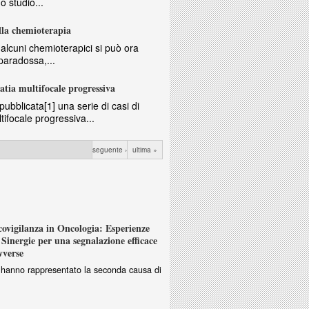
o studio...
lla chemioterapia
di alcuni chemioterapici si può ora
paradossa,...
tia multifocale progressiva
ubblicata[1] una serie di casi di
ifocale progressiva...
seguente ›
ultima »
vigilanza in Oncologia: Esperienze
Sinergie per una segnalazione efficace
vverse
ri hanno rappresentato la seconda causa di