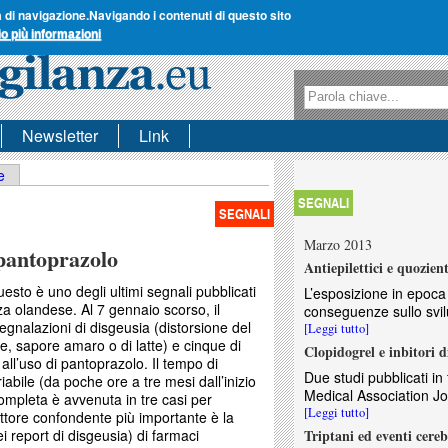
a di navigazione.
Navigando i contenuti di questo sito
io più informazioni
Form di ricerca
Ricerca
Newsletter
Link
e
SEGNALI
SEGNALI
Marzo 2013
 pantoprazolo
Antiepilettici e quozient
esto è uno degli ultimi segnali pubblicati
L’esposizione in epoca
za olandese. Al 7 gennaio scorso, il
conseguenze sullo svilu
gnalazioni di disgeusia (distorsione del
[Leggi tutto]
e, sapore amaro o di latte) e cinque di
Clopidogrel e inbitori 
all’uso di pantoprazolo. Il tempo di
Due studi pubblicati i
abile (da poche ore a tre mesi dall’inizio
Medical Association Jou
completa è avvenuta in tre casi per
[Leggi tutto]
fattore confondente più importante è la
i report di disgeusia) di farmaci
Triptani ed eventi cereb