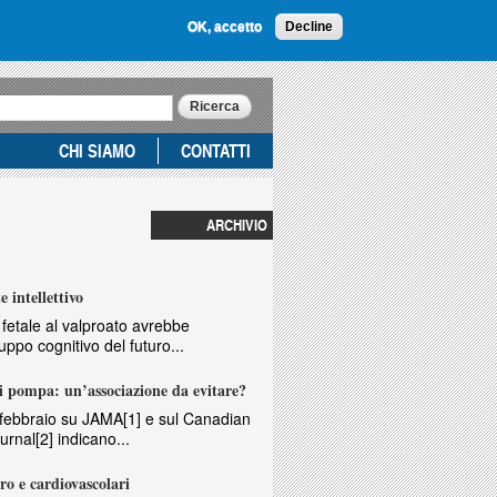
OK, accetto
Decline
CHI SIAMO
CONTATTI
ARCHIVIO
e intellettivo
 fetale al valproato avrebbe
ppo cognitivo del futuro...
di pompa: un’associazione da evitare?
n febbraio su JAMA[1] e sul Canadian
rnal[2] indicano...
ro e cardiovascolari