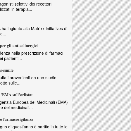
gonisti selettivi dei recettori
izzati in terapia...
ha ingiunto alla Matrixx Initiatives di
e...
per gli anticolinergici
nza nella prescrizione di farmaci
ei pazienti...
s-simile
isultati provenienti da uno studio
tto sulle...
ll’EMA sull’orlistat
enzia Europea dei Medicinali (EMA)
e dei medicinali...
no farmacovigilanza
gno di quest’anno è partito in tutte le