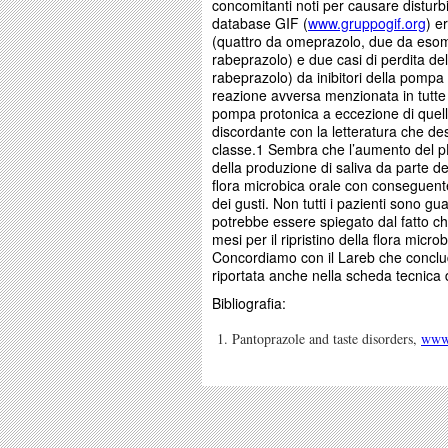
concomitanti noti per causare disturb
database GIF (
www.gruppogif.org
) e
(quattro da omeprazolo, due da eso
rabeprazolo) e due casi di perdita d
rabeprazolo) da inibitori della pompa 
reazione avversa menzionata in tutte l
pompa protonica a eccezione di quell
discordante con la letteratura che des
classe.1 Sembra che l’aumento del p
della produzione di saliva da parte de
flora microbica orale con conseguente
dei gusti. Non tutti i pazienti sono g
potrebbe essere spiegato dal fatto c
mesi per il ripristino della flora micro
Concordiamo con il Lareb che conclu
riportata anche nella scheda tecnica 
Bibliografia:
Pantoprazole and taste disorders,
www.