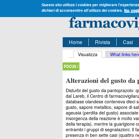
Questo sito utilizza i cookies per migliorare l'esperienz
dichiari di acconsentire all'utilizzo dei cookies.
No, vogl
Home
Rivista
Casi
Schede primarie
Visualizza
(scheda attiva)
What links her
FOCUS /
Alterazioni del gusto da
Disturbi del gusto da pantoprazolo: qu
dal Lareb, il Centro di farmacovigilan
database olandese conteneva dieci se
gusto, sapore metallico, sapore di sal
ageusia (perdita del gusto) associate 
insorgenza della reazione è molto vari
della terapia), mentre la guarigione 
entrambi i gruppi di segnalazioni. Il 
presenza in ben sette casi (quattro ne