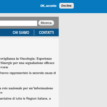
OK, accetto
Decline
CHI SIAMO
CONTATTI
vigilanza in Oncologia: Esperienze
Sinergie per una segnalazione efficace
vverse
ri hanno rappresentato la seconda causa di
 rete nazionale per un’informazione
co
entative di tutte le Regioni italiane, e