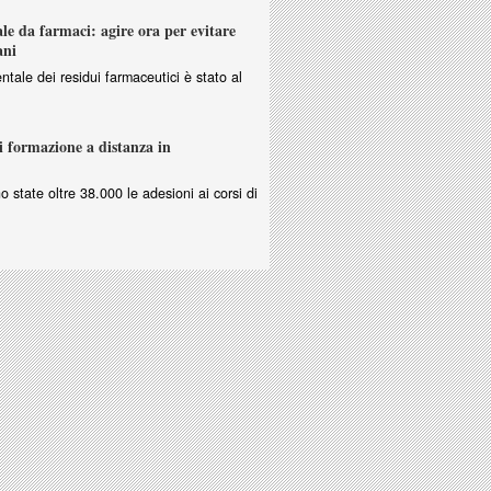
e da farmaci: agire ora per evitare
ani
ntale dei residui farmaceutici è stato al
i formazione a distanza in
no state oltre 38.000 le adesioni ai corsi di