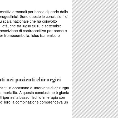
raccettivi ormonali per bocca dipende dalla
rogestinici. Sono queste le conclusioni di
u scala nazionale che ha coinvolto
i età, che tra luglio 2010 e settembre
scrizione di contraccettivo per bocca e
er tromboembolia, ictus ischemico o
iabilità del rischio tromboembolico
ti nei pazienti chirurgici
anti in occasione di interventi di chirurgia
la mortalità. A questa conclusione è giunta
 ipertesi a basso rischio in terapia con
 di loro la combinazione comprendeva un