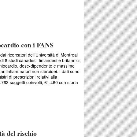
logica degli analoghi del GLP-1
iocardio con i FANS
ai ricercatori dell’Università di Montreal
i
di 8 studi canadesi, finlandesi e britannici
,
l miocardio, dose-dipendente e massimo
antinfiammatori non steroidei. I dati sono
istri di prescrizioni relativi alla
63 soggetti coinvolti, 61.460 con storia
del miocardio con i FANS
tà del rischio