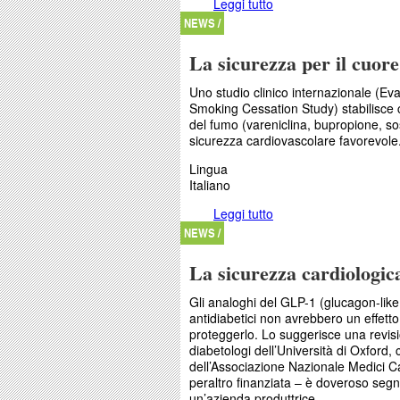
Leggi tutto
su Le ricadute sul cuo
NEWS /
La sicurezza per il cuor
Uno studio clinico internazionale (Ev
Smoking Cessation Study) stabilisce ch
del fumo (vareniclina, bupropione, sost
sicurezza cardiovascolare favorevole
Lingua
Italiano
Leggi tutto
su La sicurezza per il
NEWS /
La sicurezza cardiologic
Gli analoghi del GLP-1 (glucagon-like 
antidiabetici non avrebbero un effett
proteggerlo. Lo suggerisce una revisi
diabetologi dell’Università di Oxford, c
dell’Associazione Nazionale Medici C
peraltro finanziata – è doveroso segnal
un’azienda produttrice.