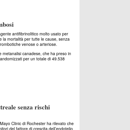
za fra clortalidone e idroclorotiazide
mbosi
gente antifibrinolitico molto usato per
e la mortalità per tutte le cause, senza
 trombotiche venose o arteriose.
 e metanalisi canadese, che ha preso in
randomizzati per un totale di 49.538
e trombosi
treale senza rischi
 Mayo Clinic di Rochester ha rilevato che
itori del fattore di crescita dell’endotelio