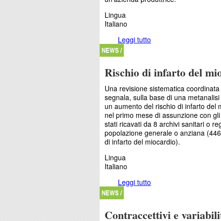
Lingua
Italiano
Leggi tutto
su La sicurezza cardio
NEWS /
Rischio di infarto del m
Una revisione sistematica coordinata d
segnala, sulla base di una metanalis
un aumento del rischio di infarto de
nel primo mese di assunzione con gli 
stati ricavati da 8 archivi sanitari o reg
popolazione generale o anziana (446.7
di infarto del miocardio).
Lingua
Italiano
Leggi tutto
su Rischio di infarto 
NEWS /
Contraccettivi e variabili