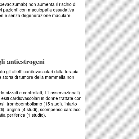
bevacizumab) non aumenta il rischio di
nei pazienti con maculopatia essudativa
o con e senza degenerazione maculare.
travitreale senza rischi cardiovascolari
li antiestrogeni
 gli effetti cardiovascolari della terapia
 storia di tumore della mammella non
ndomizzati e controllati, 11 osservazionali)
7 esiti cardiovascolari in donne trattate con
asi: tromboembolismo (15 studi), infarto
udi), angina (4 studi), scompenso cardiaco
tia periferica (1 studio).