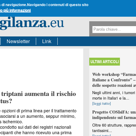
a di navigazione.
Navigando i contenuti di questo sito
io più informazioni
Form di ricerca
Ricerca
Newsletter
Link
ULTIMI ARTICOLI
Web workshop “Farmaco
Italiane a Confronto” – 
delle sospette reazioni a
 triptani aumenta il rischio
Negli ultimi anni, i tumo
morte in Italia1 e la...
ctus?
[leggi tutto]
le opzioni di prima linea per il trattamento
Progetto COSIsiFA: una
associarsi a un aumento, seppur minimo,
indipendente sul farma
us ischemico.
Oltre 60 strutture, rappres
 condotto sui dati dei registri nazionali
tantissimi...
ecipanti che hanno ricevuto una prima
[leggi tutto]