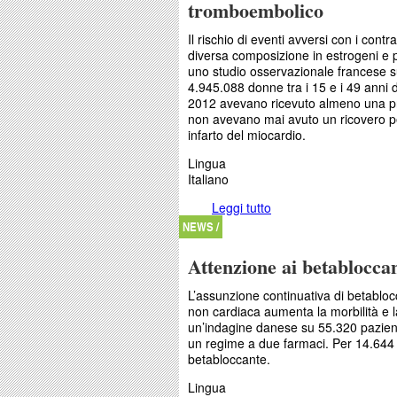
tromboembolico
Il rischio di eventi avversi con i cont
diversa composizione in estrogeni e p
uno studio osservazionale francese s
4.945.088 donne tra i 15 e i 49 anni d
2012 avevano ricevuto almeno una pre
non avevano mai avuto un ricovero p
infarto del miocardio.
Lingua
Italiano
Leggi tutto
su Contraccettivi e var
NEWS /
Attenzione ai betabloccan
L’assunzione continuativa di betablocc
non cardiaca
aumenta la morbilità e 
un’indagine danese su 55.320 pazienti
un regime a due farmaci. Per 14.644
betabloccante.
Lingua