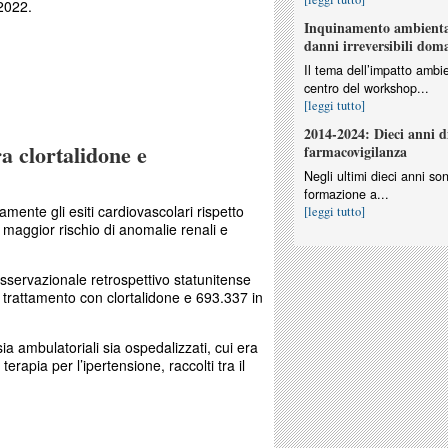
 2022.
Inquinamento ambiental
danni irreversibili dom
Il tema dell’impatto ambie
a con triptani aumenta il rischio di infarto
centro del workshop...
[leggi tutto]
2014-2024: Dieci anni d
a clortalidone e
farmacovigilanza
Negli ultimi dieci anni so
formazione a...
vamente gli esiti cardiovascolari rispetto
[leggi tutto]
n maggior rischio di anomalie renali e
osservazionale retrospettivo statunitense
 trattamento con clortalidone e 693.337 in
 sia ambulatoriali sia ospedalizzati, cui era
terapia per l’ipertensione, raccolti tra il