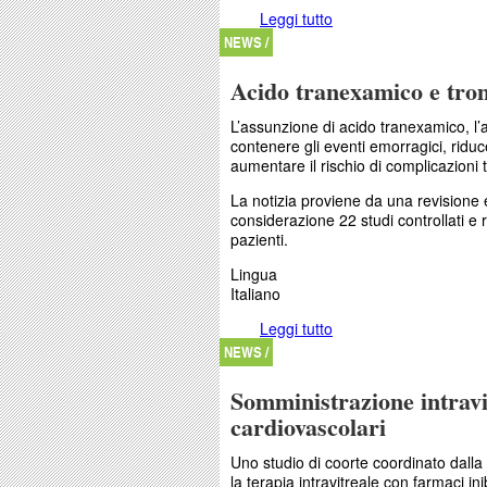
Leggi tutto
su Confronto di sicurez
NEWS /
Acido tranexamico e tro
L’assunzione di acido tranexamico, l’a
contenere gli eventi emorragici, riduc
aumentare il rischio di complicazioni
La notizia proviene da una revisione
considerazione 22 studi controllati e 
pazienti.
Lingua
Italiano
Leggi tutto
su Acido tranexamico 
NEWS /
Somministrazione intravi
cardiovascolari
Uno studio di coorte coordinato dalla
la terapia intravitreale con farmaci inib