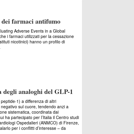
re degli antiestrogeni
e dei farmaci antifumo
aluating Adverse Events in a Global
e i farmaci utilizzati per la cessazione
ituti nicotinici) hanno un profilo di
.
 cuore dei farmaci antifumo
a degli analoghi del GLP-1
peptide-1) a differenza di altri
o negativo sul cuore, tendendo anzi a
one sistematica, coordinata dai
ui ha partecipato per l’Italia il Centro studi
ardiologi Ospedalieri (ANMCO) di Firenze,
arlo per i conflitti d’interesse – da