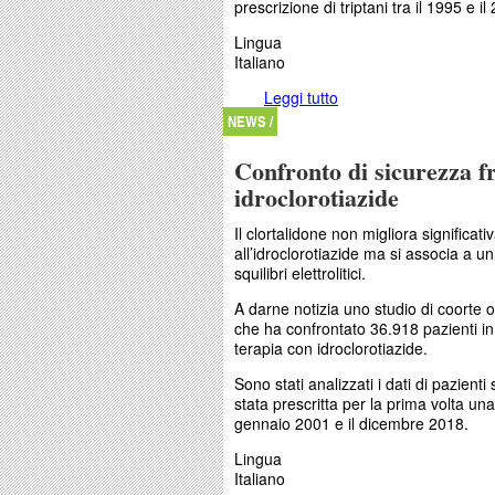
prescrizione di triptani tra il 1995 e il
Lingua
Italiano
Leggi tutto
su L’inizio della terapi
miocardico e ictus?
NEWS /
Confronto di sicurezza fr
idroclorotiazide
Il clortalidone non migliora significati
all’idroclorotiazide ma si associa a u
squilibri elettrolitici.
A darne notizia uno studio di coorte 
che ha confrontato 36.918 pazienti in
terapia con idroclorotiazide.
Sono stati analizzati i dati di pazienti
stata prescritta per la prima volta una 
gennaio 2001 e il dicembre 2018.
Lingua
Italiano