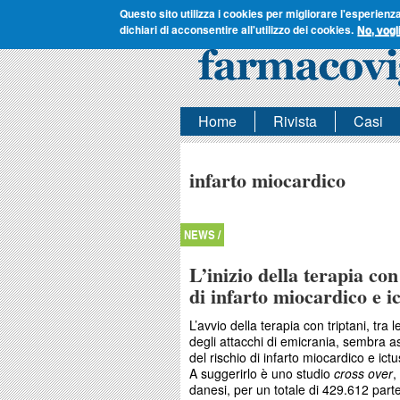
Questo sito utilizza i cookies per migliorare l'esperienz
dichiari di acconsentire all'utilizzo dei cookies.
No, vogl
Home
Rivista
Casi
infarto miocardico
NEWS /
L’inizio della terapia con
di infarto miocardico e i
L’avvio della terapia con triptani, tra 
degli attacchi di emicrania, sembra 
del rischio di infarto miocardico e ict
A suggerirlo è uno studio
cross over
,
danesi, per un totale di 429.612 part