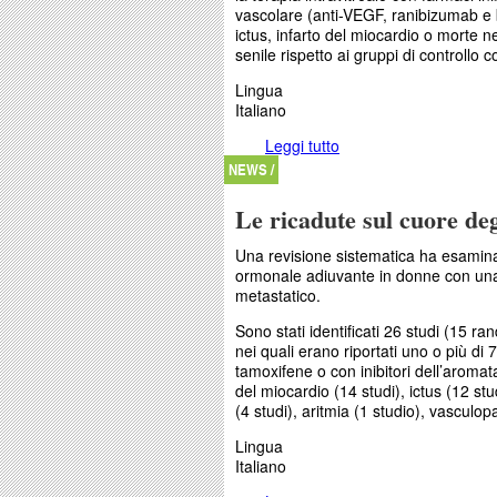
vascolare (anti-VEGF, ranibizumab e 
ictus, infarto del miocardio o morte 
senile rispetto ai gruppi di controll
Lingua
Italiano
Leggi tutto
su Somministrazione in
NEWS /
Le ricadute sul cuore deg
Una revisione sistematica ha esaminato
ormonale adiuvante in donne con una
metastatico.
Sono stati identificati 26 studi (15 ra
nei quali erano riportati uno o più di 
tamoxifene o con inibitori dell’aromat
del miocardio (14 studi), ictus (12 st
(4 studi), aritmia (1 studio), vasculopa
Lingua
Italiano