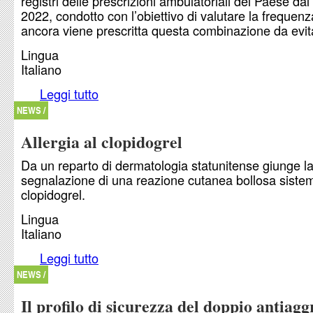
registri delle prescrizioni ambulatoriali del Paese dal
2022, condotto con l’obiettivo di valutare la frequenz
ancora viene prescritta questa combinazione da evit
Lingua
Italiano
Leggi tutto
su Clopidogrel, esomeprazolo e omeprazolo: un
da evitare, ma ancora frequente
NEWS /
Allergia al clopidogrel
Da un reparto di dermatologia statunitense giunge l
segnalazione di una reazione cutanea bollosa sistem
clopidogrel.
Lingua
Italiano
Leggi tutto
su Allergia al clopidogrel
NEWS /
Il profilo di sicurezza del doppio antiag