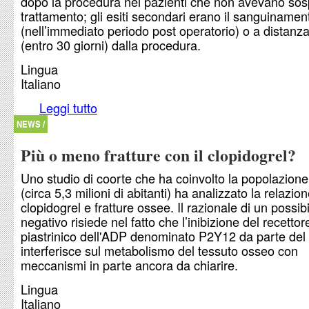
dopo la procedura nei pazienti che non avevano sos
trattamento; gli esiti secondari erano il sanguiname
(nell’immediato periodo post operatorio) o a distanz
(entro 30 giorni) dalla procedura.
Lingua
Italiano
Leggi tutto
su Sanguinamento tardivo dopo colonscopia nei 
assumono clopidogrel
NEWS /
Più o meno fratture con il clopidogrel?
Uno studio di coorte che ha coinvolto la popolazion
(circa 5,3 milioni di abitanti) ha analizzato la relazion
clopidogrel e fratture ossee. Il razionale di un possibi
negativo risiede nel fatto che l’inibizione del recettor
piastrinico dell'ADP denominato P2Y12 da parte del
interferisce sul metabolismo del tessuto osseo con
meccanismi in parte ancora da chiarire.
Lingua
Italiano