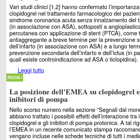
Vari studi clinici [1,2] hanno confermato l’importanza
clopidogrel nel trattamento farmacologico dei pazienti
sindrome coronarica acuta senza innalzamento del t
(in associazione con ASA), sottoposti a angioplastic
percutanea con applicazione di stent (PTCA), come 
antiaggregante a breve termine per la prevenzione 
dell’infarto (in associazione con ASA) e a lungo term
prevenzione secondaria dell’infarto e dell’ictus (in paz
quali esiste controindicazione ad ASA o ticlopidina).
Leggi tutto
su Clopidogrel e allucinazioni
FOCUS /
La posizione dell'EMEA su clopidogrel e
inibitori di pompa
Nello scorso numero nella sezione “Segnali dal mon
abbiamo trattato i possibili effetti dell’interazione tra i
clopidogrel e gli inibitori di pompa protonica. A tal ri
l’EMEA in un recente comunicato stampa raccoman
vengano incluse nelle schede tecniche di tutti i medic