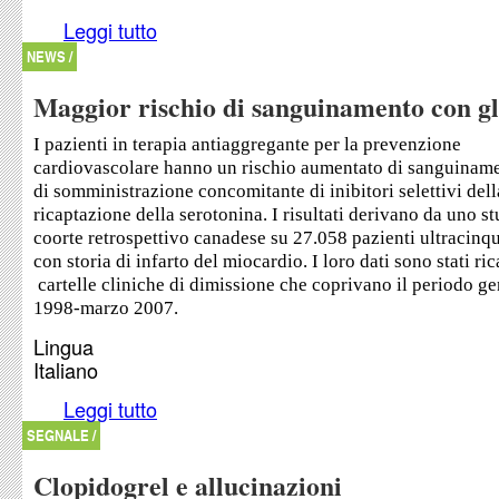
Leggi tutto
su Più o meno fratture con il clopidogrel?
NEWS /
Maggior rischio di sanguinamento con g
I pazienti in terapia antiaggregante per la prevenzione
cardiovascolare hanno un rischio aumentato di sanguiname
di somministrazione concomitante di inibitori selettivi dell
ricaptazione della serotonina. I risultati derivano da uno st
coorte retrospettivo canadese su 27.058 pazienti ultracinq
con storia di infarto del miocardio. I loro dati sono stati ric
cartelle cliniche di dimissione che coprivano il periodo g
1998-marzo 2007.
Lingua
Italiano
Leggi tutto
su Maggior rischio di sanguinamento con gli SS
SEGNALE /
Clopidogrel e allucinazioni