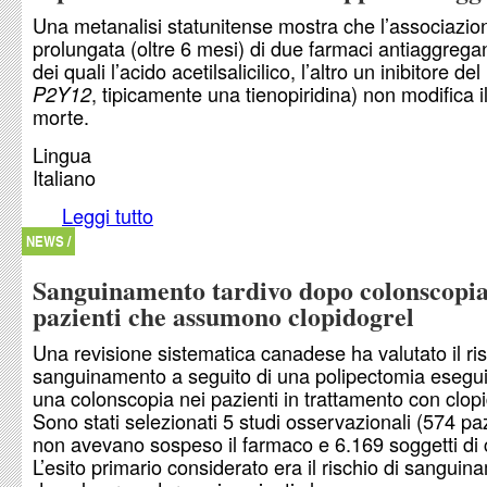
Una metanalisi statunitense mostra che l’associazio
prolungata (oltre 6 mesi) di due farmaci antiaggregan
dei quali l’acido acetilsalicilico, l’altro un inibitore de
, tipicamente una tienopiridina) non modifica il
P2Y12
morte.
Lingua
Italiano
Leggi tutto
su Il profilo di sicurezza del doppio antiaggregan
NEWS /
Sanguinamento tardivo dopo colonscopia
pazienti che assumono clopidogrel
Una revisione sistematica canadese ha valutato il ris
sanguinamento a seguito di una polipectomia esegui
una colonscopia nei pazienti in trattamento con clopi
Sono stati selezionati 5 studi osservazionali (574 pa
non avevano sospeso il farmaco e 6.169 soggetti di c
L’esito primario considerato era il rischio di sangui