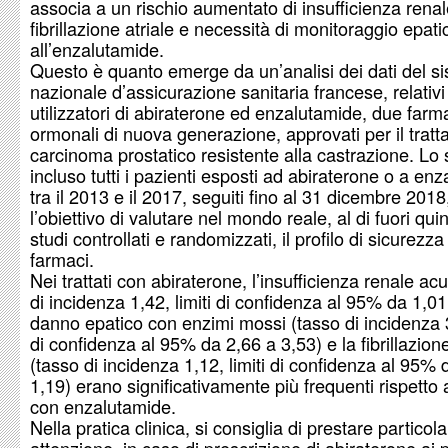
associa a un rischio aumentato di insufficienza renal
fibrillazione atriale e necessità di monitoraggio epati
all’enzalutamide.
Questo è quanto emerge da un’analisi dei dati del s
nazionale d’assicurazione sanitaria francese, relativ
utilizzatori di abiraterone ed enzalutamide, due farm
ormonali di nuova generazione, approvati per il trat
carcinoma prostatico resistente alla castrazione. Lo 
incluso tutti i pazienti esposti ad abiraterone o a en
tra il 2013 e il 2017, seguiti fino al 31 dicembre 2018
l’obiettivo di valutare nel mondo reale, al di fuori quin
studi controllati e randomizzati, il profilo di sicurezz
farmaci.
Nei trattati con abiraterone, l’insufficienza renale ac
di incidenza 1,42, limiti di confidenza al 95% da 1,01 
danno epatico con enzimi mossi (tasso di incidenza 3,
di confidenza al 95% da 2,66 a 3,53) e la fibrillazione
(tasso di incidenza 1,12, limiti di confidenza al 95% 
1,19) erano significativamente più frequenti rispetto ai
con enzalutamide.
Nella pratica clinica, si consiglia di prestare particol