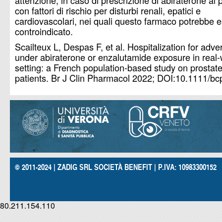
attenzione, in caso di prescrizione di abiraterone ai 
con fattori di rischio per disturbi renali, epatici e
cardiovascolari, nei quali questo farmaco potrebbe 
controindicato.
Scailteux L, Despas F, et al. Hospitalization for adv
under abiraterone or enzalutamide exposure in real-
setting: a French population-based study on prostat
patients. Br J Clin Pharmacol 2022; DOI:10.1111/bc
© 2011-2024 | ZADIG SRL SOCIETÀ BENEFIT | P.IVA: 10983300152
80.211.154.110