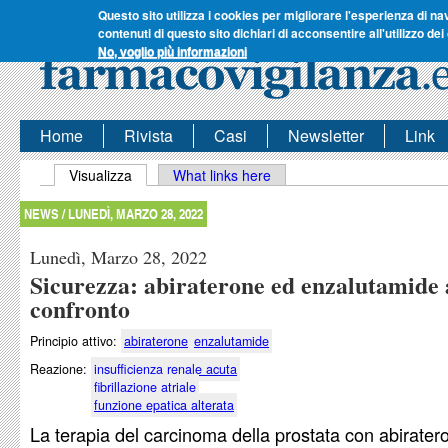
Questo sito utilizza i cookies per migliorare l'esperienza di na
contenuti di questo sito dichiari di acconsentire all'utilizzo dei
No, voglio più informazioni
Home
Rivista
Casi
Newsletter
Link
Schede primarie
Visualizza
(scheda attiva)
What links here
NEWS /
LUNEDÌ, MARZO 28, 2022
Lunedì, Marzo 28, 2022
Sicurezza: abiraterone ed enzalutamide 
confronto
Principio attivo:
abiraterone
enzalutamide
Reazione:
insufficienza renale acuta
fibrillazione atriale
funzione epatica alterata
La terapia del carcinoma della prostata con abirater