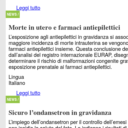
Leggi tutto
su In gravidanza risonanza sì, gadolinio no
NEWS /
Morte in utero e farmaci antiepilettici
L’esposizione agli antiepilettici in gravidanza si asso
maggiore incidenza di morte intrauterina se vengono
farmaci antiepilettici insieme. Questa conclusione de
dall’analisi del registro internazionale EURAP, diseg
determinare il rischio di malformazioni congenite gr
esposizione prenatale ai farmaci antiepilettici.
Lingua
Italiano
Leggi tutto
su Morte in utero e farmaci antiepilettici
NEWS /
Sicuro l’ondansetron in gravidanza
L’impiego dell’ondansetron per il controllo dell’emesi
non insidia la salute del feto. Lo indicano i risultati d