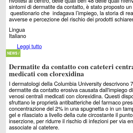
rivoltesi al centro, delle quali ben 48 delle quali rifer
sintomi di dermatite da contatto, è stato proposto un
questionario che indagava l’impiego, la storia di rea
avverse e percezione del rischio dei prodotti schiaren
Lingua
Italiano
Leggi tutto
su Prodotti dermatologici schiarenti e dermatite 
NEWS /
Dermatite da contatto con cateteri centr
medicati con clorexidina
I dermatologi della Columbia University descrivono 7
dermatite da contatto erosiva causata dall'impiego di
venosi centrali medicati con clorexidina. Questi dispo
sfruttano le proprietà antibatteriche del farmaco pres
concentrazione del 2% in una spugnetta o in un tam
gel e rilasciato a livello della cute circostante il punto
inserzione, per ridurre il rischio di infezioni per via
associate al catetere.