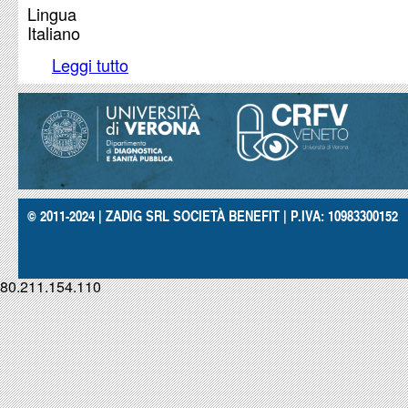
Lingua
Italiano
Leggi tutto
su Dermatite da contatto con cateteri centrali me
clorexidina
© 2011-2024 | ZADIG SRL SOCIETÀ BENEFIT | P.IVA: 10983300152
80.211.154.110