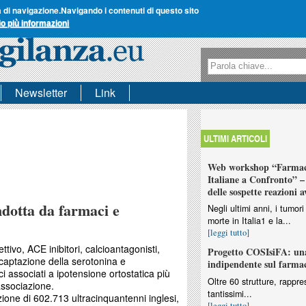
a di navigazione.
Navigando i contenuti di questo sito
io più informazioni
Form di ricerca
Ricerca
Newsletter
Link
ULTIMI ARTICOLI
Web workshop “Farmaco
Italiane a Confronto” – 
delle sospette reazioni a
ndotta da farmaci e
Negli ultimi anni, i tumo
morte in Italia1 e la...
[leggi tutto]
tivo, ACE inibitori, calcioantagonisti,
Progetto COSIsiFA: una
 ricaptazione della serotonina e
indipendente sul farma
ci associati a ipotensione ortostatica più
Oltre 60 strutture, rappres
associazione.
tantissimi...
izione di 602.713 ultracinquantenni inglesi,
[leggi tutto]