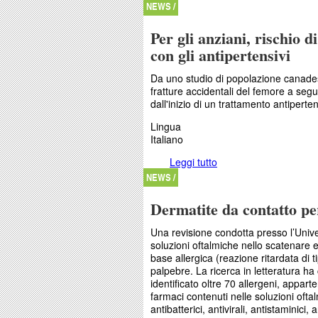
NEWS /
Per gli anziani, rischio d
con gli antipertensivi
Da uno studio di popolazione canade
fratture accidentali del femore a seg
dall'inizio di un trattamento antiperte
Lingua
Italiano
Leggi tutto
su Per gli anziani, risc
antipertensivi
NEWS /
Dermatite da contatto per
Una revisione condotta presso l’Univers
soluzioni oftalmiche nello scatenare 
base allergica (reazione ritardata di t
palpebre. La ricerca in letteratura h
identificato oltre 70 allergeni, apparte
farmaci contenuti nelle soluzioni oftal
antibatterici, antivirali, antistaminici, 