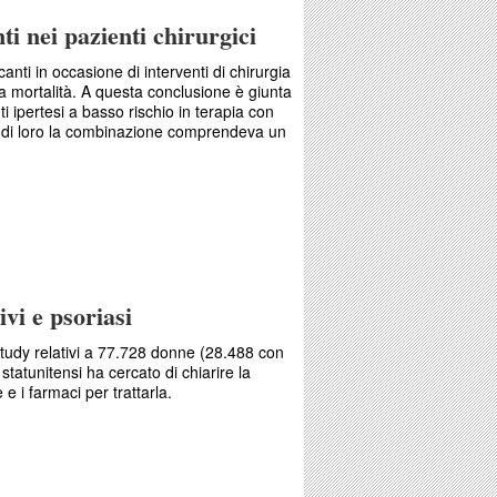
ti nei pazienti chirurgici
anti in occasione di interventi di chirurgia
la mortalità. A questa conclusione è giunta
 ipertesi a basso rischio in terapia con
 di loro la combinazione comprendeva un
occanti nei pazienti chirurgici
ivi e psoriasi
 Study relativi a 77.728 donne (28.488 con
statunitensi ha cercato di chiarire la
 e i farmaci per trattarla.
rtensivi e psoriasi