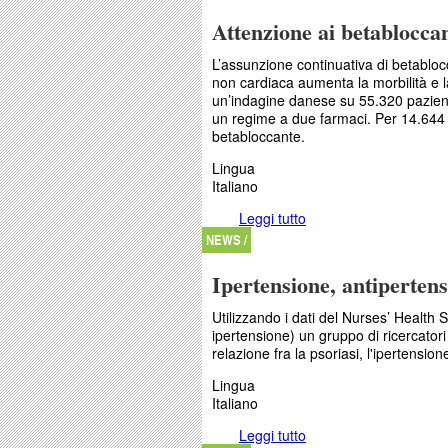
Attenzione ai betabloccan
L’assunzione continuativa di betablocc
non cardiaca
aumenta la morbilità e 
un’indagine danese su 55.320 pazienti
un regime a due farmaci. Per 14.644
betabloccante.
Lingua
Italiano
Leggi tutto
su Attenzione ai betabl
NEWS /
Ipertensione, antipertens
Utilizzando i dati del Nurses’ Health
ipertensione) un gruppo di ricercatori 
relazione fra la psoriasi, l'ipertensione
Lingua
Italiano
Leggi tutto
su Ipertensione, antipe