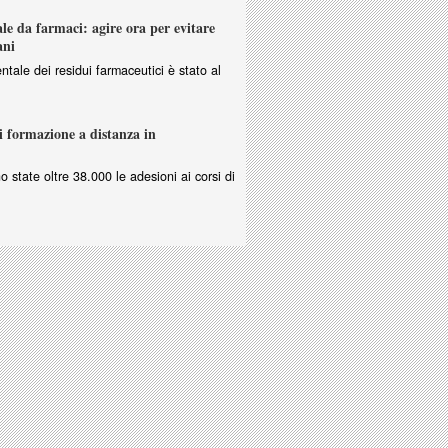
e da farmaci: agire ora per evitare
ani
ntale dei residui farmaceutici è stato al
i formazione a distanza in
no state oltre 38.000 le adesioni ai corsi di