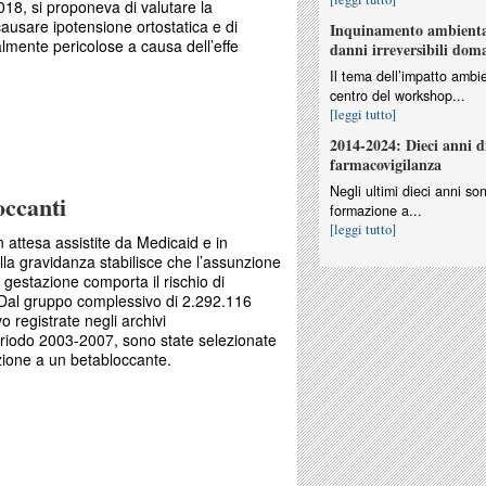
018, si proponeva di valutare la
causare ipotensione ortostatica e di
Inquinamento ambiental
ialmente pericolose a causa dell’effe
danni irreversibili dom
Il tema dell’impatto ambie
centro del workshop...
[leggi tutto]
tica indotta da farmaci e associazioni a
2014-2024: Dieci anni d
farmacovigilanza
Negli ultimi dieci anni so
occanti
formazione a...
[leggi tutto]
attesa assistite da Medicaid e in
ella gravidanza stabilisce che l’assunzione
a gestazione comporta il rischio di
 Dal gruppo complessivo di 2.292.116
 registrate negli archivi
eriodo 2003-2007, sono state selezionate
zione a un betabloccante.
betabloccanti