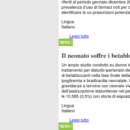
riferiti al periodo gennaio-dicembre 2
prevalenza d’uso di farmaci noti per 
identificare le co-prescrizioni potenz
Lingua
Italiano
Leggi tutto
su Ipotensione ortosta
rischio
NEWS /
Il neonato soffre i betabl
Un ampio studio condotto su donne in 
trattamento per disturbi ipertensivi d
di betabloccanti nella fase finale dell
ipoglicemia e bradicardia neonatale.
gravidanze a termine con neonato vivo
dell’assicurazione statunitense nel p
le 10.585 (0,5%) con storia di esposi
Lingua
Italiano
Leggi tutto
su Il neonato soffre i 
NEWS /