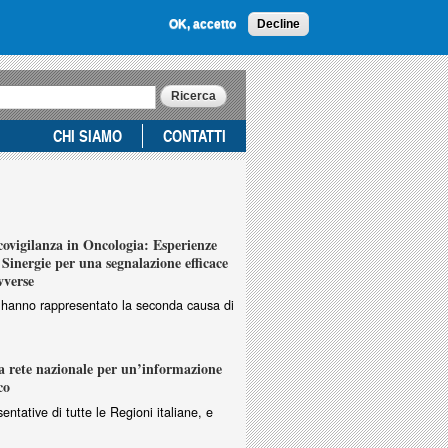
OK, accetto
Decline
CHI SIAMO
CONTATTI
vigilanza in Oncologia: Esperienze
Sinergie per una segnalazione efficace
vverse
ri hanno rappresentato la seconda causa di
 rete nazionale per un’informazione
co
entative di tutte le Regioni italiane, e