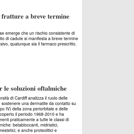
i fratture a breve termine
se emerge che un rischio consistente di
uito di cadute si manifesta a breve termine
nsivo, qualunque sia il farmaco prescritto.
hio di fratture a breve termine con gli
 le soluzioni oftalmiche
ità di Cardiff analizza il ruolo delle
e sostenere una dermatite da contatto su
ipo IV) della zona periorbitale e delle
a coperto il periodo 1968-2010 e ha
nenti praticamente a tutte le classi di
miche: betabloccanti, midriatici,
anestetici, e anche proteolitici e