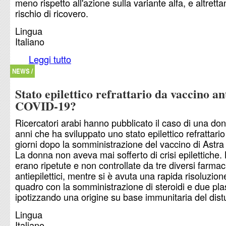
meno rispetto all'azione sulla variante alfa, e altrettan
rischio di ricovero.
Lingua
Italiano
Leggi tutto
su I vaccini coprono, anche se meno, la variante
NEWS /
Stato epilettico refrattario da vaccino an
COVID-19?
Ricercatori arabi hanno pubblicato il caso di una do
anni che ha sviluppato uno stato epilettico refrattario
giorni dopo la somministrazione del vaccino di Astr
La donna non aveva mai sofferto di crisi epilettiche. 
erano ripetute e non controllate da tre diversi farmac
antiepilettici, mentre si è avuta una rapida risoluzion
quadro con la somministrazione di steroidi e due pla
ipotizzando una origine su base immunitaria del dist
Lingua
Italiano