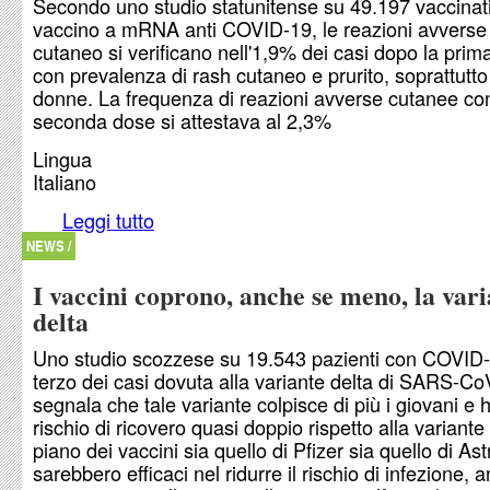
Secondo uno studio statunitense su 49.197 vaccinat
vaccino a mRNA anti COVID-19, le reazioni avverse 
cutaneo si verificano nell'1,9% dei casi dopo la prim
con prevalenza di rash cutaneo e prurito, soprattutto
donne. La frequenza di reazioni avverse cutanee con
seconda dose si attestava al 2,3%
Lingua
Italiano
Leggi tutto
su Reazioni avverse cutanee da vaccino a mRN
19
NEWS /
I vaccini coprono, anche se meno, la var
delta
Uno studio scozzese su 19.543 pazienti con COVID-
terzo dei casi dovuta alla variante delta di SARS-Co
segnala che tale variante colpisce di più i giovani e 
rischio di ricovero quasi doppio rispetto alla variante 
piano dei vaccini sia quello di Pfizer sia quello di A
sarebbero efficaci nel ridurre il rischio di infezione, 