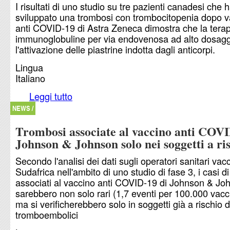
I risultati di uno studio su tre pazienti canadesi che
sviluppato una trombosi con trombocitopenia dopo v
anti COVID-19 di Astra Zeneca dimostra che la tera
immunoglobuline per via endovenosa ad alto dosagg
l'attivazione delle piastrine indotta dagli anticorpi.
Lingua
Italiano
Leggi tutto
su Le immunoglobuline ad alte dosi per la tromb
trombocitopenia da vaccino anti COVID-19
NEWS /
Trombosi associate al vaccino anti COVI
Johnson & Johnson solo nei soggetti a ri
Secondo l'analisi dei dati sugli operatori sanitari vacc
Sudafrica nell'ambito di uno studio di fase 3, i casi d
associati al vaccino anti COVID-19 di Johnson & Jo
sarebbero non solo rari (1,7 eventi per 100.000 vacc
ma si verificherebbero solo in soggetti già a rischio d
tromboembolici