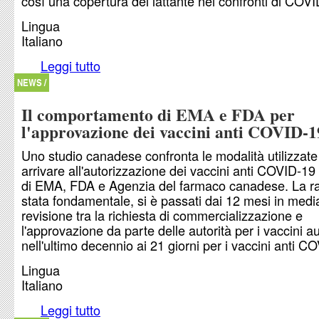
così una copertura del lattante nei confronti di COV
Lingua
Italiano
Leggi tutto
su Dopo la vaccinazione anti COVID-19 gli antic
nel latte materno
NEWS /
Il comportamento di EMA e FDA per
l'approvazione dei vaccini anti COVID-1
Uno studio canadese confronta le modalità utilizzate
arrivare all'autorizzazione dei vaccini anti COVID-19
di EMA, FDA e Agenzia del farmaco canadese. La ra
stata fondamentale, si è passati dai 12 mesi in medi
revisione tra la richiesta di commercializzazione e
l'approvazione da parte delle autorità per i vaccini au
nell'ultimo decennio ai 21 giorni per i vaccini anti C
Lingua
Italiano
Leggi tutto
su Il comportamento di EMA e FDA per l'approva