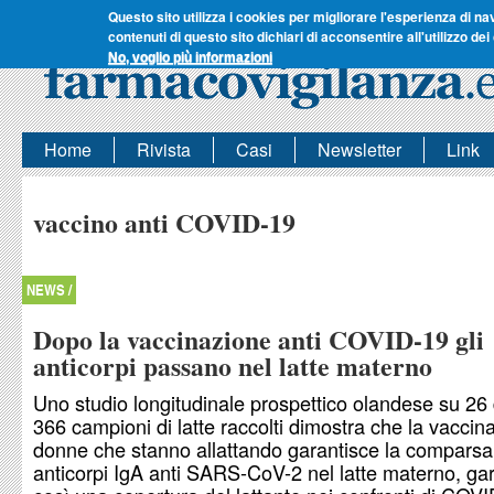
Questo sito utilizza i cookies per migliorare l'esperienza di na
contenuti di questo sito dichiari di acconsentire all'utilizzo dei
No, voglio più informazioni
Home
Rivista
Casi
Newsletter
Link
vaccino anti COVID-19
NEWS /
Dopo la vaccinazione anti COVID-19 gli
anticorpi passano nel latte materno
Uno studio longitudinale prospettico olandese su 26
366 campioni di latte raccolti dimostra che la vaccin
donne che stanno allattando garantisce la comparsa
anticorpi IgA anti SARS-CoV-2 nel latte materno, g