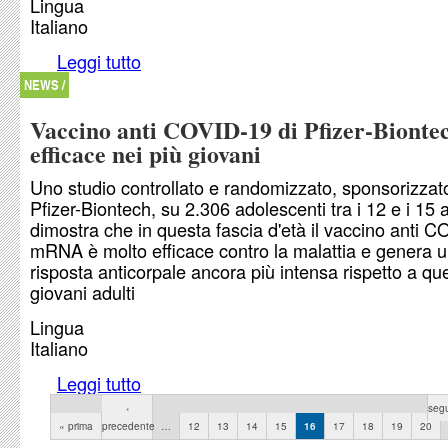
Lingua
Italiano
Leggi tutto
su Trombosi associate al vaccino anti COVID-19
Johnson solo nei soggetti a rischio
NEWS /
Vaccino anti COVID-19 di Pfizer-Bionte
efficace nei più giovani
Uno studio controllato e randomizzato, sponsorizzat
Pfizer-Biontech, su 2.306 adolescenti tra i 12 e i 15 
dimostra che in questa fascia d'età il vaccino anti 
mRNA è molto efficace contro la malattia e genera 
risposta anticorpale ancora più intensa rispetto a que
giovani adulti
Lingua
Italiano
Leggi tutto
su Vaccino anti COVID-19 di Pfizer-Biontech effi
giovani
Pagine
‹
segu
« prima
precedente
…
12
13
14
15
16
17
18
19
20