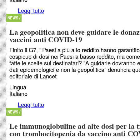
Leggi tutto
su Stato epilettico refrattario da vaccino anti C
NEWS /
La geopolitica non deve guidare le donaz
vaccini anti COVID-19
Finito il G7, i Paesi a più alto reddito hanno garantito 
cospicuo di dosi nei Paesi a basso reddito, ma com
fatte le scelte sui destinatari? "A guidarle dovranno 
dati epidemologici e non la geopolitica" denuncia qu
editoriale di Lancet
Lingua
Italiano
Leggi tutto
su La geopolitica non deve guidare le donazioni d
COVID-19
NEWS /
Le immunoglobuline ad alte dosi per la 
con trombocitopenia da vaccino anti C