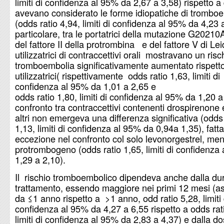
limiti di confidenza al 95% da 2,67 a 3,58) rispetto a 
avevano considerato le forme idiopatiche di trombo
(odds ratio 4,94, limiti di confidenza al 95% da 4,23 a
particolare, tra le portatrici della mutazione G20210
del fattore II della protrombina e del fattore V di Lei
utilizzatrici di contraccettivi orali mostravano un risc
tromboembolia significativamente aumentato rispetto
utilizzatrici( rispettivamente odds ratio 1,63, limiti di
confidenza al 95% da 1,01 a 2,65 e
odds ratio 1,80, limiti di confidenza al 95% da 1,20 a
confronto tra contraccettivi contenenti drospirenone e 
altri non emergeva una differenza significativa (odds 
1,13, limiti di confidenza al 95% da 0,94a 1,35), fatta
eccezione nel confronto col solo levonorgestrel, me
protrombogeno (odds ratio 1,65, limiti di confidenza
1,29 a 2,10).
Il rischio tromboembolico dipendeva anche dalla dur
trattamento, essendo maggiore nei primi 12 mesi (a
da ≤1 anno rispetto a >1 anno, odd ratio 5,28, limiti 
confidenza al 95% da 4,27 a 6,55 rispetto a odds rat
limiti di confidenza al 95% da 2,83 a 4,37) e dalla do