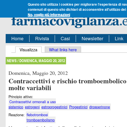
Questo sito utilizza i cookies per migliorare l'esperienza di na
contenuti di questo sito dichiari di acconsentire all'utilizzo dei
No, voglio più informazioni
Home
Rivista
Casi
Newsletter
Link
Schede primarie
Visualizza
(scheda attiva)
What links here
NEWS /
DOMENICA, MAGGIO 20, 2012
Domenica, Maggio 20, 2012
Contraccettivi e rischio tromboembolico
molte variabili
Principio attivo:
Contraccettivi ormonali a uso
sistemico
estrogeni
estroprogestinici
Progestinici
drosperinone
Reazione:
flebotrombosi
tromboembolismo