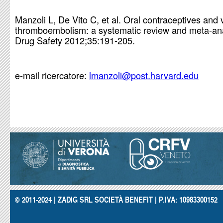
Manzoli L, De Vito C, et al. Oral contraceptives and
thromboembolism: a systematic review and meta-ana
Drug Safety 2012;35:191-205.
e-mail ricercatore:
lmanzoli@post.harvard.edu
© 2011-2024 | ZADIG SRL SOCIETÀ BENEFIT | P.IVA: 10983300152