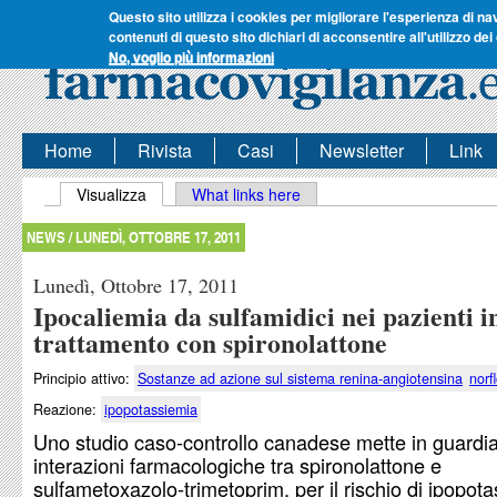
Questo sito utilizza i cookies per migliorare l'esperienza di na
contenuti di questo sito dichiari di acconsentire all'utilizzo dei
No, voglio più informazioni
Home
Rivista
Casi
Newsletter
Link
Schede primarie
Visualizza
(scheda attiva)
What links here
NEWS /
LUNEDÌ, OTTOBRE 17, 2011
Lunedì, Ottobre 17, 2011
Ipocaliemia da sulfamidici nei pazienti i
trattamento con spironolattone
Principio attivo:
Sostanze ad azione sul sistema renina-angiotensina
norf
Reazione:
ipopotassiemia
Uno studio caso-controllo canadese mette in guardia
interazioni farmacologiche tra spironolattone e
sulfametoxazolo-trimetoprim, per il rischio di ipopot