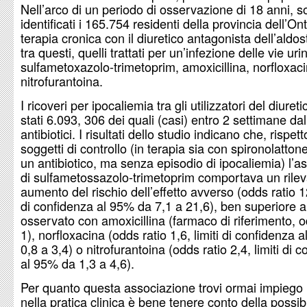
Nell’arco di un periodo di osservazione di 18 anni, s
identificati i 165.754 residenti della provincia dell’Ont
terapia cronica con il diuretico antagonista dell’aldo
tra questi, quelli trattati per un’infezione delle vie ur
sulfametoxazolo-trimetoprim, amoxicillina, norfloxac
nitrofurantoina.
I ricoveri per ipocaliemia tra gli utilizzatori del diuret
stati 6.093, 306 dei quali (casi) entro 2 settimane dal
antibiotici. I risultati dello studio indicano che, rispett
soggetti di controllo (in terapia sia con spironolatton
un antibiotico, ma senza episodio di ipocaliemia) l’
di sulfametossazolo-trimetoprim comportava un rile
aumento del rischio dell’effetto avverso (odds ratio 12
di confidenza al 95% da 7,1 a 21,6), ben superiore a
osservato con amoxicillina (farmaco di riferimento, o
1), norfloxacina (odds ratio 1,6, limiti di confidenza 
0,8 a 3,4) o nitrofurantoina (odds ratio 2,4, limiti di 
al 95% da 1,3 a 4,6).
Per quanto questa associazione trovi ormai impiego l
nella pratica clinica è bene tenere conto della possibi