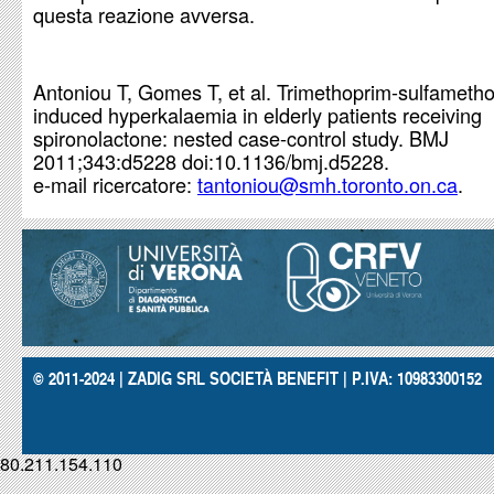
questa reazione avversa.
Antoniou
T, Gomes T, et al. Trimethoprim-sulfameth
induced hyperkalaemia in elderly patients receiving
spironolactone: nested case-control study. BMJ
2011;343:d5228 doi:10.1136/bmj.d5228.
e-mail ricercatore:
tantoniou@smh.toronto.on.ca
.
© 2011-2024 | ZADIG SRL SOCIETÀ BENEFIT | P.IVA: 10983300152
80.211.154.110