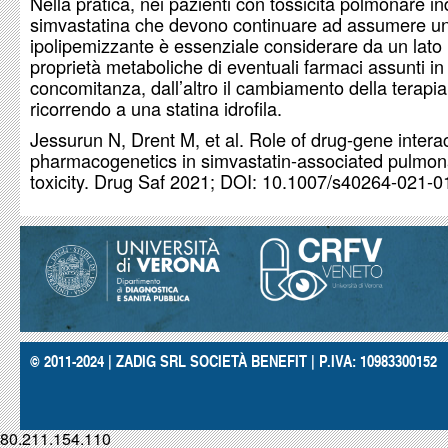
Nella pratica, nei pazienti con tossicità polmonare in
simvastatina che devono continuare ad assumere u
ipolipemizzante è essenziale considerare da un lato 
proprietà metaboliche di eventuali farmaci assunti in
concomitanza, dall’altro il cambiamento della terapia
ricorrendo a una statina idrofila.
Jessurun N, Drent M, et al. Role of drug-gene intera
pharmacogenetics in simvastatin-associated pulmon
toxicity. Drug Saf 2021; DOI: 10.1007/s40264-021-0
© 2011-2024 | ZADIG SRL SOCIETÀ BENEFIT | P.IVA: 10983300152
80.211.154.110