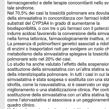
farmacogenetici e delle terapie concomitanti nello sv
tale sindrome.
Nel 70,5% dei casi la tossicità polmonare era dovuta
della simvastatina in concomitanza con farmaci inibit
substrati del CYP3A4 in grado di aumentarne la
biodisponibilità, o con tre o più farmaci con il potenzi
indurre acidosi favorendo la conversione della simva
nella forma lattonica, farmacologicamente inattiva, m
La presenza di polimorfismi genetici associati a ridott
di enzimi o trasportatori noti per svolgere un ruolo c
metabolismo della simvastatina spiegava la tossicità
polmonare solo nel 20% dei casi.
Lo studio ha anche valutato l’effetto della sospensio
sostituzione della simvastatina con un’altra statina 
della interstiziopatia polmonare. In tutti i casi in cui l
simvastatina è stata sospesa o sostituita con una sta
idrofila, come la rosuvastatina, si è osservato un sign
miglioramento o una stabilizzazione clinica. Per contr
sostituzione della simvastatina con un’altra statina lip
come l’atorvastatina si associava a un peggiorament
quadro clinico.