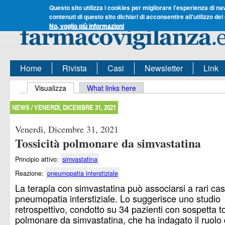
Questo sito utilizza i cookies per migliorare l'esperienza di na
contenuti di questo sito dichiari di acconsentire all'utilizzo dei
No, voglio più informazioni
Home
Rivista
Casi
Newsletter
Link
Schede primarie
Visualizza
(scheda attiva)
What links here
NEWS /
VENERDÌ, DICEMBRE 31, 2021
Venerdì, Dicembre 31, 2021
Tossicità polmonare da simvastatina
Principio attivo:
simvastatina
Reazione:
pneumopatia interstiziale
La terapia con simvastatina può associarsi a rari casi
pneumopatia interstiziale. Lo suggerisce uno studio
retrospettivo, condotto su 34 pazienti con sospetta to
polmonare da simvastatina, che ha indagato il ruolo d