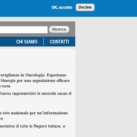
OK, accetto
Decline
CHI SIAMO
CONTATTI
vigilanza in Oncologia: Esperienze
Sinergie per una segnalazione efficace
vverse
ri hanno rappresentato la seconda causa di
 rete nazionale per un’informazione
co
entative di tutte le Regioni italiane, e