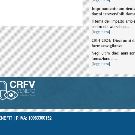
Inquinamento ambiental
danni irreversibili dom
Il tema dell’impatto ambie
centro del workshop...
[leggi tutto]
2014-2024: Dieci anni d
farmacovigilanza
Negli ultimi dieci anni so
formazione a...
[leggi tutto]
NEFIT | P.IVA: 10983300152