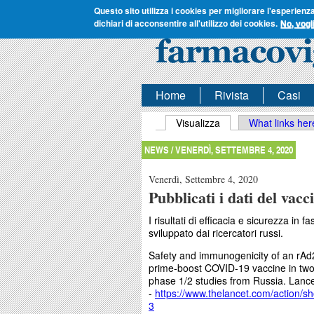
Questo sito utilizza i cookies per migliorare l'esperienz
dichiari di acconsentire all'utilizzo dei cookies.
No, vogl
Home
Rivista
Casi
Schede primarie
Visualizza
(scheda attiva)
What links her
NEWS /
VENERDÌ, SETTEMBRE 4, 2020
Venerdì, Settembre 4, 2020
Pubblicati i dati del va
I risultati di efficacia e sicurezza in
sviluppato dai ricercatori russi.
Safety and immunogenicity of an rAd
prime-boost COVID-19 vaccine in two
phase 1/2 studies from Russia. Lanc
-
https://www.thelancet.com/actio
3