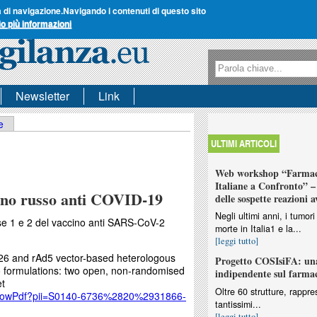
a di navigazione.
Navigando i contenuti di questo sito
io più informazioni
Form di ricerca
Ricerca
Newsletter
Link
e
ULTIMI ARTICOLI
Web workshop “Farmaco
Italiane a Confronto” – 
ccino russo anti COVID-19
delle sospette reazioni a
Negli ultimi anni, i tumo
 fase 1 e 2 del vaccino anti SARS-CoV-2
morte in Italia1 e la...
[leggi tutto]
26 and rAd5 vector-based heterologous
Progetto COSIsiFA: una
 formulations: two open, non-randomised
indipendente sul farma
et
Oltre 60 strutture, rappres
n/showPdf?pii=S0140-6736%2820%2931866-
tantissimi...
[leggi tutto]