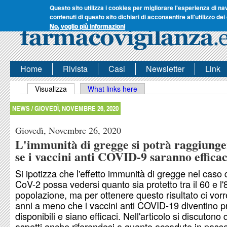
Questo sito utilizza i cookies per migliorare l'esperienza di na
contenuti di questo sito dichiari di acconsentire all'utilizzo dei
No, voglio più informazioni
Home
Rivista
Casi
Newsletter
Link
Schede primarie
Visualizza
(scheda attiva)
What links here
NEWS /
GIOVEDÌ, NOVEMBRE 26, 2020
Giovedì, Novembre 26, 2020
L'immunità di gregge si potrà raggiunge
se i vaccini anti COVID-9 saranno efficac
Si ipotizza che l'effetto immunità di gregge nel cas
CoV-2 possa vedersi quanto sia protetto tra il 60 e l
popolazione, ma per ottenere questo risultato ci vor
anni a meno che i vaccini anti COVID-19 diventino p
disponibili e siano efficaci. Nell'articolo si discutono 
aspetti anche riferendosi a quanto accaduto in pass