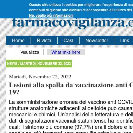
Questo sito utilizza i cookies per migliorare l'esperienza di na
contenuti di questo sito dichiari di acconsentire all'utilizzo dei
No, voglio più informazioni
Home
Rivista
Casi
Newsletter
Link
Schede primarie
Visualizza
(scheda attiva)
What links here
NEWS /
MARTEDÌ, NOVEMBRE 22, 2022
Martedì, Novembre 22, 2022
Lesioni alla spalla da vaccinazione anti
19?
La somministrazione erronea del vaccino anti COVID
strutture anatomiche adiacenti al deltoide può causa
meccanici e chimici. Un'analisi della letteratura e de
dati di segnalazioni vaccinali statunitense ha identif
casi: il sintomo più comune (97,7%) era il dolore e le
condizioni più frequenti una capsulite adesiva e una 