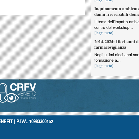
Inquinamento ambiental
danni irreversibili dom
Il tema dell’impatto ambie
centro del workshop...
[leggi tutto]
2014-2024: Dieci anni d
farmacovigilanza
Negli ultimi dieci anni so
formazione a...
[leggi tutto]
NEFIT | P.IVA: 10983300152