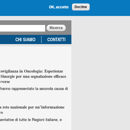
OK, accetto
Decline
CHI SIAMO
CONTATTI
vigilanza in Oncologia: Esperienze
Sinergie per una segnalazione efficace
vverse
ri hanno rappresentato la seconda causa di
 rete nazionale per un’informazione
co
entative di tutte le Regioni italiane, e