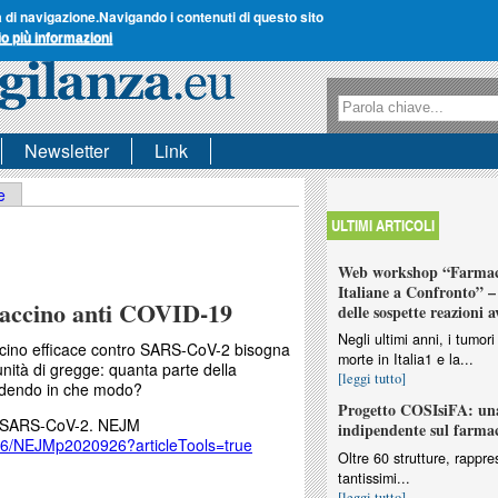
a di navigazione.
Navigando i contenuti di questo sito
io più informazioni
Form di ricerca
Ricerca
Newsletter
Link
e
ULTIMI ARTICOLI
Web workshop “Farmaco
Italiane a Confronto” – 
vaccino anti COVID-19
delle sospette reazioni a
Negli ultimi anni, i tumo
cino efficace contro SARS-CoV-2 bisogna
morte in Italia1 e la...
unità di gregge: quanta parte della
[leggi tutto]
edendo in che modo?
Progetto COSIsiFA: una
st SARS-CoV-2. NEJM
indipendente sul farma
056/NEJMp2020926?articleTools=true
Oltre 60 strutture, rappres
tantissimi...
[leggi tutto]