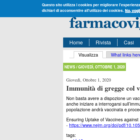
Questo sito utilizza i cookies per migliorare l'esperienz
dichiari di acconsentire all'utilizzo dei cookies.
No, vogl
Home
Rivista
Casi
Schede primarie
Visualizza
(scheda attiva)
What links her
NEWS /
GIOVEDÌ, OTTOBRE 1, 2020
Giovedì, Ottobre 1, 2020
Immunità di gregge col 
Non basta avere a dispozione un vac
anche iniziare a interrogarsi sull’imm
popolazione andrà vaccinata e proc
Ensuring Uptake of Vaccines again
-
https://www.nejm.org/doi/pdf/10.1
tags: