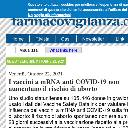
Questo sito utilizza i cookies per migliorare l'esperienza di na
contenuti di questo sito dichiari di acconsentire all'utilizzo dei
No, voglio più informazioni
Home
Rivista
Casi
Newsletter
Link
Schede primarie
Visualizza
(scheda attiva)
What links here
NEWS /
VENERDÌ, OTTOBRE 22, 2021
Venerdì, Ottobre 22, 2021
I vaccini a mRNA anti COVID-19 non
aumentano il rischio di aborto
Uno studio statunitense su 105 .446 donne in gravi
usato i dati del Vaccine Safety Datalink per valutare 
influenza dei vaccini a mRNA anti COVID-19 sulla f
di aborto: il rischio di aborto spontaneo non era aum
28 giorni successivi alla vaccinazione rispetto alla pr
di proseguire la gravidanza in corso (odds ratio, 1,02