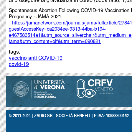
Spontaneous Abortion Following COVID-19 Vaccination 
Pregnancy - JAMA 2021
-
https://jamanetwork.com/journals/jama/fullarticle/2784
guestAccessKey=ca2034ee-9313-44ba-b194-
e467583514a1&utm_source=silverchair&utm_medium=em
jama&utm_content=olf&utm_term=090821
tags:
vaccino anti COVID-19
covid-19
© 2011-2024 | ZADIG SRL SOCIETÀ BENEFIT | P.IVA: 10983300152