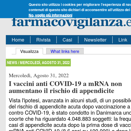
Questo sito utilizza i cookies per migliorare l'esperienza di na
contenuti di questo sito dichiari di acconsentire all'utilizzo dei
No, voglio più informazioni
Home
Rivista
Casi
Newsletter
Link
Schede primarie
Visualizza
(scheda attiva)
What links here
NEWS /
MERCOLEDÌ, AGOSTO 31, 2022
Mercoledì, Agosto 31, 2022
I vaccini anti COVID-19 a mRNA non
aumentano il rischio di appendicite
Vista l'ipotesi, avanzata in alcuni studi, di un possib
del rischio di appendicite acuta dopo vaccinazione
contro COVID-19, è stato condotto in Danimarca uno
coorte che ha riguardato 4.048.883 soggetti: la freq
casi di appendicite acuta dopo la prima dose di vacc
mRNA anti COVID-19 (8,6 casi su 100.000) e dopo 