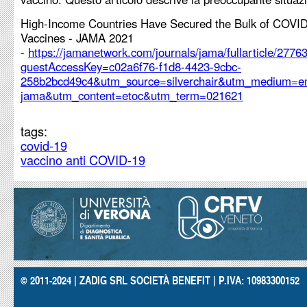
High-Income Countries Have Secured the Bulk of COVI
Vaccines - JAMA 2021
-
https://jamanetwork.com/journals/jama/fullarticle/2776
guestAccessKey=c02a6f76-f1d8-4423-9cbc-
258b2bcd49c4&utm_source=silverchair&utm_medium=em
jama&utm_content=etoc&utm_term=021621
tags:
covid-19
vaccino anti COVID-19
© 2011-2024 | ZADIG SRL SOCIETÀ BENEFIT | P.IVA: 10983300152