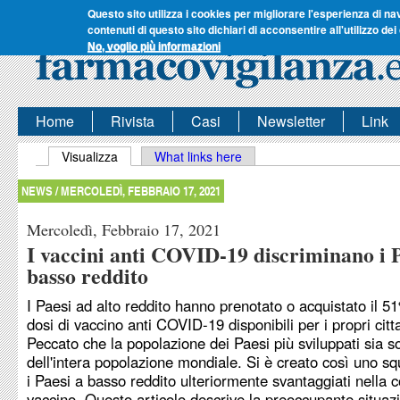
Questo sito utilizza i cookies per migliorare l'esperienza di na
contenuti di questo sito dichiari di acconsentire all'utilizzo dei
No, voglio più informazioni
Home
Rivista
Casi
Newsletter
Link
Schede primarie
Visualizza
(scheda attiva)
What links here
NEWS /
MERCOLEDÌ, FEBBRAIO 17, 2021
Mercoledì, Febbraio 17, 2021
I vaccini anti COVID-19 discriminano i P
basso reddito
I Paesi ad alto reddito hanno prenotato o acquistato il 5
dosi di vaccino anti COVID-19 disponibili per i propri citta
Peccato che la popolazione dei Paesi più sviluppati sia s
dell'intera popolazione mondiale. Si è creato così uno squ
i Paesi a basso reddito ulteriormente svantaggiati nella c
vaccino. Questo articolo descrive la preoccupante situaz