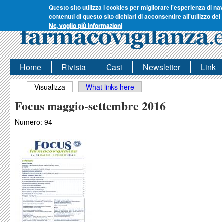
Questo sito utilizza i cookies per migliorare l'esperienza di na
contenuti di questo sito dichiari di acconsentire all'utilizzo dei
No, voglio più informazioni
Home
Rivista
Casi
Newsletter
Link
Schede primarie
Visualizza
(scheda attiva)
What links here
Focus maggio-settembre 2016
Numero:
94