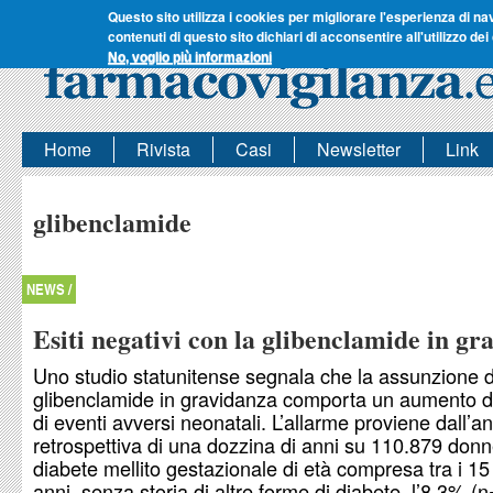
Questo sito utilizza i cookies per migliorare l'esperienza di na
contenuti di questo sito dichiari di acconsentire all'utilizzo dei
No, voglio più informazioni
Home
Rivista
Casi
Newsletter
Link
glibenclamide
NEWS /
Esiti negativi con la glibenclamide in gr
Uno studio statunitense segnala che la assunzione d
glibenclamide in gravidanza comporta un aumento de
di eventi avversi neonatali. L’allarme proviene dall’an
retrospettiva di una dozzina di anni su 110.879 don
diabete mellito gestazionale di età compresa tra i 15 
anni, senza storia di altre forme di diabete, l’8,3% (