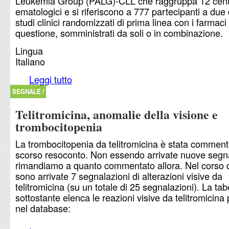
Leukemia Group (PALG)-CLL che raggruppa 12 cent
ematologici e si riferiscono a 777 partecipanti a due d
studi clinici randomizzati di prima linea con i farmaci 
questione, somministrati da soli o in combinazione.
Lingua
Italiano
Leggi tutto
su Rischio da trombocitopenia immune da chemi
SEGNALE /
Telitromicina, anomalie della visione e
trombocitopenia
La trombocitopenia da telitromicina è stata comment
scorso resoconto. Non essendo arrivate nuove segn
rimandiamo a quanto commentato allora. Nel corso 
sono arrivate 7 segnalazioni di alterazioni visive da
telitromicina (su un totale di 25 segnalazioni). La tab
sottostante elenca le reazioni visive da telitromicina 
nel database: