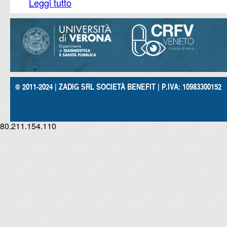
Leggi tutto
su Telitromicina, anomalie della visione e tromb
© 2011-2024 | ZADIG SRL SOCIETÀ BENEFIT | P.IVA: 10983300152
80.211.154.110