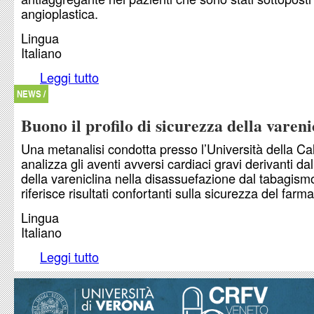
angioplastica.
Lingua
Italiano
Leggi tutto
su Doppio antiaggregante: tra rischi e benefici
NEWS /
Buono il profilo di sicurezza della vareni
Una metanalisi condotta presso l’Università della Cal
analizza gli aventi avversi cardiaci gravi derivanti da
della vareniclina nella disassuefazione dal tabagism
riferisce risultati confortanti sulla sicurezza del farm
Lingua
Italiano
Leggi tutto
su Buono il profilo di sicurezza della vareniclina