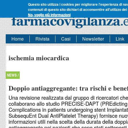
Questo sito utilizza i cookies per migliorare l'esperienza di na
contenuti di questo sito dichiari di acconsentire all'utilizzo dei
No, voglio più informazioni
Home
Rivista
Casi
Newsletter
Link
ischemia miocardica
NEWS /
Doppio antiaggregante: tra rischi e benef
Una revisione realizzata dal gruppo di ricercatori ch
collaborano allo studio PRECISE-DAPT (PREdicting
Complications in patients undergoing stent Implanta
SubsequEnt Dual AntiPlatelet Therapy) fornisce nu
informazioni utili nella scelta della durata della doppi
antiaggregante nei pazienti che sono stati sottoposti