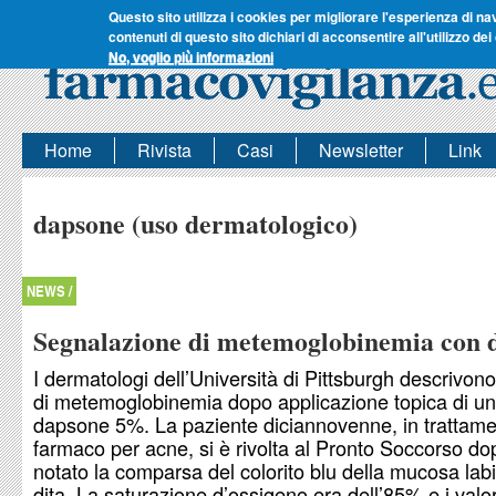
Questo sito utilizza i cookies per migliorare l'esperienza di na
contenuti di questo sito dichiari di acconsentire all'utilizzo dei
No, voglio più informazioni
Home
Rivista
Casi
Newsletter
Link
dapsone (uso dermatologico)
NEWS /
Segnalazione di metemoglobinemia con 
I dermatologi dell’Università di Pittsburgh descrivon
di metemoglobinemia dopo applicazione topica di un 
dapsone 5%. La paziente diciannovenne, in trattamen
farmaco per acne, si è rivolta al Pronto Soccorso do
notato la comparsa del colorito blu della mucosa labi
dita. La saturazione d’ossigeno era dell’85% e i valor