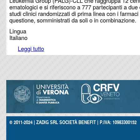
Leukemia Group (PALG)-CLL che raggruppa 12 cent
ematologici e si riferiscono a 777 partecipanti a due d
studi clinici randomizzati di prima linea con i farmaci 
questione, somministrati da soli o in combinazione.
Lingua
Italiano
Leggi tutto
su Rischio da trombocitopenia immune da chemi
© 2011-2024 | ZADIG SRL SOCIETÀ BENEFIT | P.IVA: 10983300152