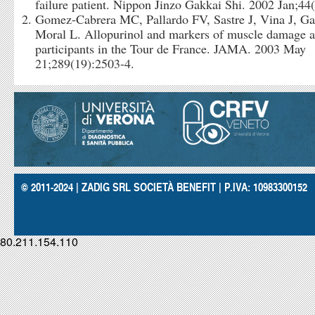
failure patient. Nippon Jinzo Gakkai Shi. 2002 Jan;44(
Gomez-Cabrera MC, Pallardo FV, Sastre J, Vina J, Gar
Moral L. Allopurinol and markers of muscle damage
participants in the Tour de France. JAMA. 2003 May
21;289(19):2503-4.
© 2011-2024 | ZADIG SRL SOCIETÀ BENEFIT | P.IVA: 10983300152
80.211.154.110