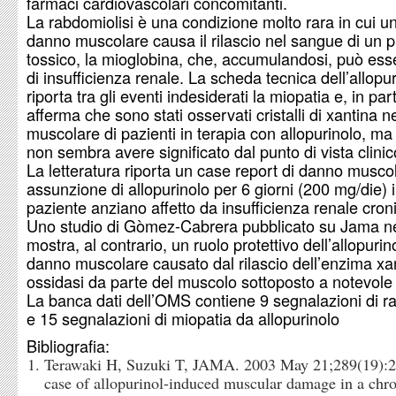
farmaci cardiovascolari concomitanti.
La rabdomiolisi è una condizione molto rara in cui u
danno muscolare causa il rilascio nel sangue di un 
tossico, la mioglobina, che, accumulandosi, può es
di insufficienza renale. La scheda tecnica dell’allopu
riporta tra gli eventi indesiderati la miopatia e, in par
afferma che sono stati osservati cristalli di xantina n
muscolare di pazienti in terapia con allopurinolo, ma
non sembra avere significato dal punto di vista clinic
La letteratura riporta un case report di danno musco
assunzione di allopurinolo per 6 giorni (200 mg/die) 
paziente anziano affetto da insufficienza renale croni
Uno studio di Gòmez-Cabrera pubblicato su Jama n
mostra, al contrario, un ruolo protettivo dell’allopurin
danno muscolare causato dal rilascio dell’enzima xa
ossidasi da parte del muscolo sottoposto a notevole 
La banca dati dell’OMS contiene 9 segnalazioni di r
e 15 segnalazioni di miopatia da allopurinolo
Bibliografia:
Terawaki H, Suzuki T, JAMA. 2003 May 21;289(19):
case of allopurinol-induced muscular damage in a chro