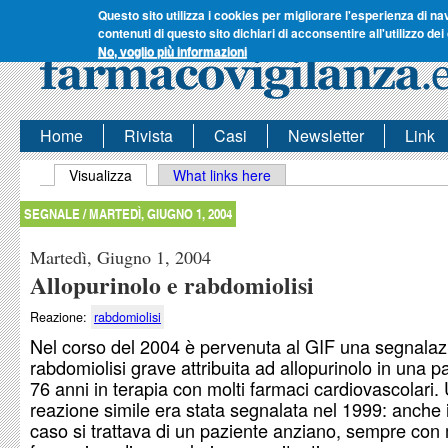
Questo sito utilizza i cookies per migliorare l'esperienza di na
contenuti di questo sito dichiari di acconsentire all'utilizzo dei
No, voglio più informazioni
Home
Rivista
Casi
Newsletter
Link
Schede primarie
Visualizza
(scheda attiva)
What links here
SEGNALE /
MARTEDÌ, GIUGNO 1, 2004
Martedì, Giugno 1, 2004
Allopurinolo e rabdomiolisi
Reazione:
rabdomiolisi
Nel corso del 2004 è pervenuta al GIF una segnalaz
rabdomiolisi grave attribuita ad allopurinolo in una p
76 anni in terapia con molti farmaci cardiovascolari. 
reazione simile era stata segnalata nel 1999: anche 
caso si trattava di un paziente anziano, sempre con 