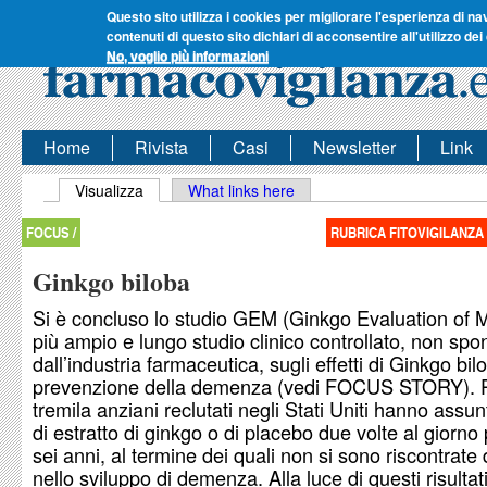
Questo sito utilizza i cookies per migliorare l'esperienza di na
contenuti di questo sito dichiari di acconsentire all'utilizzo dei
No, voglio più informazioni
Home
Rivista
Casi
Newsletter
Link
Schede primarie
Visualizza
(scheda attiva)
What links here
FOCUS /
RUBRICA FITOVIGILANZA
Ginkgo biloba
Si è concluso lo studio GEM (Ginkgo Evaluation of M
più ampio e lungo studio clinico controllato, non spo
dall’industria farmaceutica, sugli effetti di Ginkgo bil
prevenzione della demenza (vedi FOCUS STORY). P
tremila anziani reclutati negli Stati Uniti hanno ass
di estratto di ginkgo o di placebo due volte al giorno 
sei anni, al termine dei quali non si sono riscontrate 
nello sviluppo di demenza. Alla luce di questi risultat