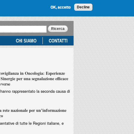
OK, accetto
Decline
CHI SIAMO
CONTATTI
vigilanza in Oncologia: Esperienze
Sinergie per una segnalazione efficace
vverse
ri hanno rappresentato la seconda causa di
 rete nazionale per un’informazione
co
entative di tutte le Regioni italiane, e