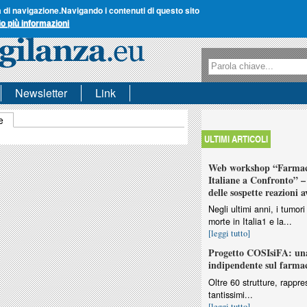
a di navigazione.
Navigando i contenuti di questo sito
io più informazioni
Form di ricerca
Ricerca
Newsletter
Link
e
(scheda attiva)
ULTIMI ARTICOLI
Web workshop “Farmaco
Italiane a Confronto” – 
delle sospette reazioni a
Negli ultimi anni, i tumo
morte in Italia1 e la...
[leggi tutto]
Progetto COSIsiFA: una
indipendente sul farma
Oltre 60 strutture, rappres
tantissimi...
[leggi tutto]