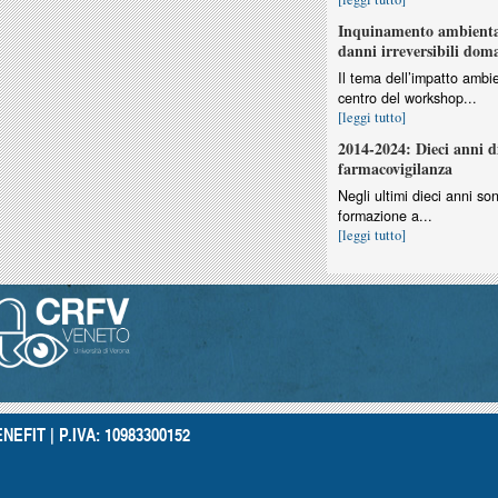
Inquinamento ambiental
danni irreversibili dom
Il tema dell’impatto ambie
centro del workshop...
[leggi tutto]
2014-2024: Dieci anni d
farmacovigilanza
Negli ultimi dieci anni so
formazione a...
[leggi tutto]
NEFIT | P.IVA: 10983300152