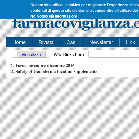
Questo sito utilizza i cookies per migliorare l'esperienza di na
contenuti di questo sito dichiari di acconsentire all'utilizzo dei
No, voglio più informazioni
Home
Rivista
Casi
Newsletter
Link
Schede primarie
Visualizza
What links here
(scheda attiva)
Focus novembre-dicembre 2016
Safety of Ganoderma lucidum supplements