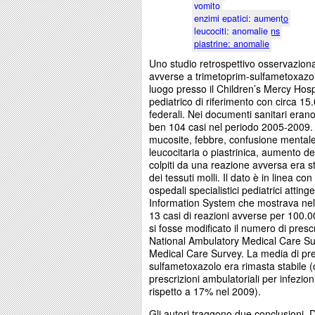
vomito
enzimi epatici: aumento
leucociti: anomalie ns
piastrine: anomalie
Uno studio retrospettivo osservaziona
avverse a trimetoprim-sulfametoxazo
luogo presso il Children’s Mercy Hosp
pediatrico di riferimento con circa 15.
federali. Nei documenti sanitari eran
ben 104 casi nel periodo 2005-2009. S
mucosite, febbre, confusione mentale,
leucocitaria o piastrinica, aumento de
colpiti da una reazione avversa era st
dei tessuti molli. Il dato è in linea c
ospedali specialistici pediatrici atting
Information System che mostrava ne
13 casi di reazioni avverse per 100.0
si fosse modificato il numero di prescri
National Ambulatory Medical Care Su
Medical Care Survey. La media di pres
sulfametoxazolo era rimasta stabile (c
prescrizioni ambulatoriali per infezio
rispetto a 17% nel 2009).
Gli autori traggono due conclusioni. 