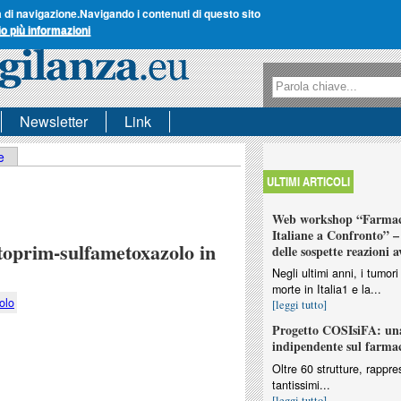
a di navigazione.
Navigando i contenuti di questo sito
io più informazioni
Form di ricerca
Ricerca
Newsletter
Link
e
ULTIMI ARTICOLI
Web workshop “Farmaco
Italiane a Confronto” – 
toprim-sulfametoxazolo in
delle sospette reazioni a
Negli ultimi anni, i tumo
morte in Italia1 e la...
olo
[leggi tutto]
Progetto COSIsiFA: una
indipendente sul farma
Oltre 60 strutture, rappres
tantissimi...
[leggi tutto]