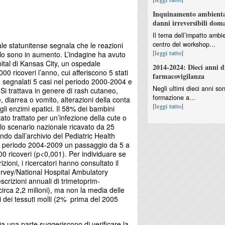
Inquinamento ambiental
danni irreversibili dom
Il tema dell’impatto ambie
centro del workshop...
le statunitense segnala che le reazioni
[leggi tutto]
lo sono in aumento. L’indagine ha avuto
ital di Kansas City, un ospedale
2014-2024: Dieci anni d
000 ricoveri l’anno, cui afferiscono 5 stati
farmacovigilanza
o segnalati 5 casi nel periodo 2000-2004 e
Negli ultimi dieci anni so
i trattava in genere di rash cutaneo,
formazione a...
 diarrea o vomito, alterazioni della conta
[leggi tutto]
gli enzimi epatici. Il 58% dei bambini
ato trattato per un’infezione della cute o
on lo scenario nazionale ricavato da 25
endo dall’archivio del Pediatric Health
l periodo 2004-2009 un passaggio da 5 a
00 ricoveri (p<0,001). Per individuare se
zioni, i ricercatori hanno consultato il
rvey/National Hospital Ambulatory
crizioni annuali di trimetoprim-
irca 2,2 milioni), ma non la media delle
ni dei tessuti molli (2% prima del 2005
Da una parte suggeriscono di verificare la