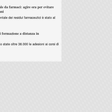
e da farmaci: agire ora per evitare
ani
ntale dei residui farmaceutici è stato al
i formazione a distanza in
no state oltre 38.000 le adesioni ai corsi di