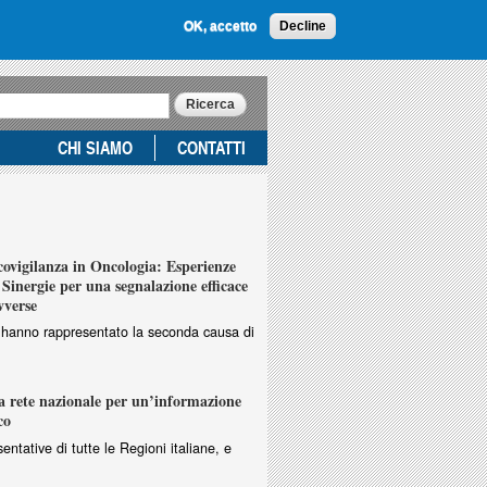
OK, accetto
Decline
CHI SIAMO
CONTATTI
vigilanza in Oncologia: Esperienze
Sinergie per una segnalazione efficace
vverse
ri hanno rappresentato la seconda causa di
 rete nazionale per un’informazione
co
entative di tutte le Regioni italiane, e