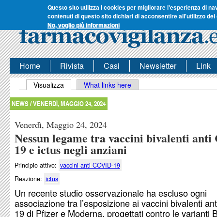
Questo sito utilizza i cookies per migliorare l'esperienza di na
contenuti di questo sito dichiari di acconsentire all'utilizzo dei
No, voglio più informazioni
Home
Rivista
Casi
Newsletter
Link
Schede primarie
Visualizza
(scheda attiva)
What links here
NEWS /
VENERDÌ, MAGGIO 24, 2024
Venerdì, Maggio 24, 2024
Nessun legame tra vaccini bivalenti ant
19 e ictus negli anziani
Principio attivo:
vaccini anti COVID-19
Reazione:
ictus
Un recente studio osservazionale ha escluso ogni
associazione tra l’esposizione ai vaccini bivalenti a
19 di Pfizer e Moderna, progettati contro le varianti 