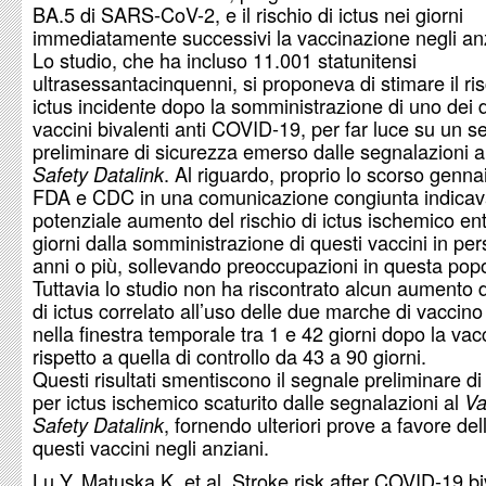
BA.5 di SARS-CoV-2, e il rischio di ictus nei giorni
immediatamente successivi la vaccinazione negli anz
Lo studio, che ha incluso 11.001 statunitensi
ultrasessantacinquenni, si proponeva di stimare il ris
ictus incidente dopo la somministrazione di uno dei 
vaccini bivalenti anti COVID-19, per far luce su un s
preliminare di sicurezza emerso dalle segnalazioni a
. Al riguardo, proprio lo scorso genna
Safety Datalink
FDA e CDC in una comunicazione congiunta indica
potenziale aumento del rischio di ictus ischemico en
giorni dalla somministrazione di questi vaccini in pe
anni o più, sollevando preoccupazioni in questa pop
Tuttavia lo studio non ha riscontrato alcun aumento d
di ictus correlato all’uso delle due marche di vacci
nella finestra temporale tra 1 e 42 giorni dopo la va
rispetto a quella di controllo da 43 a 90 giorni.
Questi risultati smentiscono il segnale preliminare di
per ictus ischemico scaturito dalle segnalazioni al
Va
, fornendo ulteriori prove a favore del
Safety Datalink
questi vaccini negli anziani.
Lu Y, Matuska K, et al. Stroke risk after COVID-19 bi