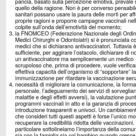
pancia, basato sulla percezione emotiva, prevale
quello della ragione. Non è per converso pensabil
sanitari possano usare la paura delle morti per af
proprie ragioni e proporre campagne vaccinali nel
colpite sull’onda dell’emotività del momento;
la FNOMCEO (Federazione Nazionale degli Ordini
Medici Chirurghi e Odontoiatri) si è pronunciata co
medici che si dichiarano antivaccinatori. Tuttavia 
sufficiente, per aggirare l’ostacolo, dichiarare di 
un antivaccinatore ma semplicemente un medico
scrupoloso che, prima di procedere, vuole verifica
effettiva capacità dell’organismo di “sopportare” la
immunizzazione per ritardare la vaccinazione sen
necessità di migliorare la comunicazione, la form
personale, l’adeguamento dei servizi di sorveglian
malattie e degli effetti avversi), la valutazione pun
programmi vaccinali in atto e la garanzia di proces
introduzione trasparenti e univoci. Un cambiament
che consideri tutti questi aspetti è forse l’unico m
recuperare la credibilità ridotta delle vaccinazioni.
particolare sottolineiamo l’importanza della comu
sia con la famiglia sia col bambino quando cresce