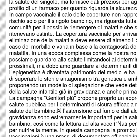
la salute del singolo, ma fornisce dati preziosi per ag
profilo di un farmaco per quanto riguarda la sicurezz
In campo vaccinale il calo delle coperture non rapp
rischio solo per il singolo bambino, ma riguarda tutta
comunità per il possibile riemergere di malattie che s
ritenevano estinte. La copertura vaccinale per arrivar
eliminazione della malattia deve essere di almeno il
caso del morbillo e varia in base alla contagiosità de
malattia. In una epoca complessa come la nostra no
possiamo guardare alla salute limitandoci ai determi
prossimali, ma dobbiamo guardare ai determinanti dis
L’epigenetica è diventata patrimonio dei medici e h
di superare lo sterile antagonismo tra genetica e am
proponendo un modello di spiegazione che vede det
della salute infantile già in gravidanza e anche prima
La campagna “Genitori più” propone proprio un appr
salute pubblica per i determinanti di sicura efficacia 
salute del bambino:
l’astensione dal fumo e dall’alc
2
gravidanza sono estremamente importanti per la sal
bambino, così come la lettura ad alta voce (“Nati per
per nutrire la mente. In questa campagna la promozi
vaccinazioni è una prassi di documentata efficacia in 