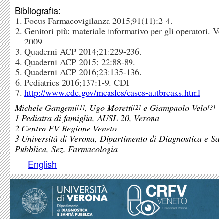
Bibliografia:
Focus Farmacovigilanza 2015;91(11):2-4.
Genitori più: materiale informativo per gli operatori. 
2009.
Quaderni ACP 2014;21:229-236.
Quaderni ACP 2015; 22:88-89.
Quaderni ACP 2016;23:135-136.
Pediatrics 2016;137:1-9. CDI
http://www.cdc.gov/measles/cases-autbreaks.html
Michele Gangemi
, Ugo Moretti
e Giampaolo Velo
1
2
3
1 Pediatra di famiglia, AUSL 20, Verona
2 Centro FV Regione Veneto
3 Università di Verona, Dipartimento di Diagnostica e Sa
Pubblica, Sez. Farmacologia
English