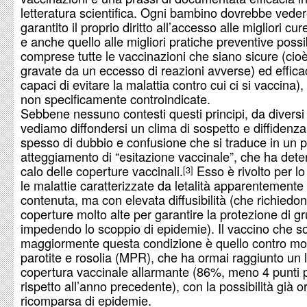
letteratura scientifica. Ogni bambino dovrebbe vede
garantito il proprio diritto all’accesso alle migliori cur
e anche quello alle migliori pratiche preventive possib
comprese tutte le vaccinazioni che siano sicure (cio
gravate da un eccesso di reazioni avverse) ed efficac
capaci di evitare la malattia contro cui ci si vaccina),
non specificamente controindicate.
Sebbene nessuno contesti questi principi, da diversi
vediamo diffondersi un clima di sospetto e diffidenza
spesso di dubbio e confusione che si traduce in un p
atteggiamento di “esitazione vaccinale”, che ha det
calo delle coperture vaccinali.
Esso è rivolto per lo
3
le malattie caratterizzate da letalità apparentemente
contenuta, ma con elevata diffusibilità (che richiedo
coperture molto alte per garantire la protezione di g
impedendo lo scoppio di epidemie). Il vaccino che so
maggiormente questa condizione è quello contro mor
parotite e rosolia (MPR), che ha ormai raggiunto un li
copertura vaccinale allarmante (86%, meno 4 punti 
rispetto all’anno precedente), con la possibilità già o
ricomparsa di epidemie.