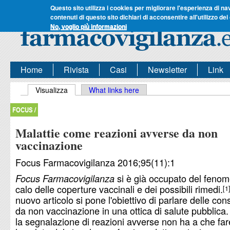
Questo sito utilizza i cookies per migliorare l'esperienza di na
contenuti di questo sito dichiari di acconsentire all'utilizzo dei
No, voglio più informazioni
Home
Rivista
Casi
Newsletter
Link
Schede primarie
Visualizza
(scheda attiva)
What links here
FOCUS /
Malattie come reazioni avverse da non
vaccinazione
Focus Farmacovigilanza 2016;95(11):1
si è già occupato del fenom
Focus Farmacovigilanza
calo delle coperture vaccinali e dei possibili rimedi.
1
nuovo articolo si pone l'obiettivo di parlare delle c
da non vaccinazione in una ottica di salute pubblica.
la segnalazione di reazioni avverse non ha a che far