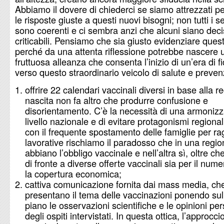
Abbiamo il dovere di chiederci se siamo attrezzati pe
le risposte giuste a questi nuovi bisogni; non tutti i s
sono coerenti e ci sembra anzi che alcuni siano de
criticabili. Pensiamo che sia giusto evidenziare questi
perché da una attenta riflessione potrebbe nascere
fruttuosa alleanza che consenta l’inizio di un’era di f
verso questo straordinario veicolo di salute e preven
offrire 22 calendari vaccinali diversi in base alla r
nascita non fa altro che produrre confusione e
disorientamento. C’è la necessità di una armoniz
livello nazionale e di evitare protagonismi regionali
con il frequente spostamento delle famiglie per ra
lavorative rischiamo il paradosso che in una regi
abbiano l’obbligo vaccinale e nell’altra sì, oltre che
di fronte a diverse offerte vaccinali sia per il nume
la copertura economica;
cattiva comunicazione fornita dai mass media, ch
presentano il tema delle vaccinazioni ponendo sul
piano le osservazioni scientifiche e le opinioni per
degli ospiti intervistati. In questa ottica, l’approccio