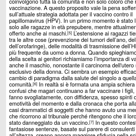
coinvolgono tutta la comunità e non solo coloro che r
vaccinazione. A questo proposito vale la pena soffe
sull’attuale strategia adottata per il vaccino contro il
papillomavirus (HPV). In un primo momento è stato l
solo alle ragazze in età prepubere, mentre attualme
offerto anche ai maschi.
L’estensione ai ragazzi ti
5
tra le altre cose (prevenzione dei tumori dell’ano, de
dell’orofaringe), delle modalità di trasmissione dell
più frequente da uomo a donna. Quando spieghiamo 
della scelta ai genitori richiamiamo l’importanza di v
anche il maschio, nonostante il carcinoma dell'utero 
esclusivo della donna. Ci sembra un esempio efficac
cambio di paradigma dalla salute del singolo a quella
comunità.
In realtà si è formata una ampia schiera 
6
confusi che magari continuano a far vaccinare i figli,
fanno svogliatamente, con diffidenza, spesso spinti d
emotività del momento e dalla cronaca che porta alla 
casi drammatici di soggetti che hanno avuto una men
che ricorrono al tribunale perché ritengono che il loro 
stato danneggiato da un vaccino.
In questo contest
7
fantasiose sentenze, basate sul parere di consulenti
all’altezza, creano ancora maggiore sfiducia nella sc