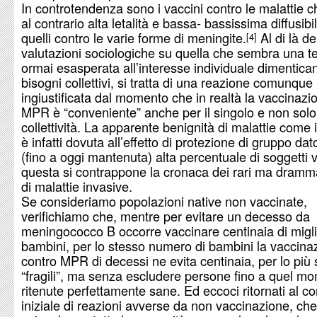
In controtendenza sono i vaccini contro le malattie 
al contrario alta letalità e bassa- bassissima diffusibi
quelli contro le varie forme di meningite.
Al di là de
4
valutazioni sociologiche su quella che sembra una 
ormai esasperata all’interesse individuale dimentica
bisogni collettivi, si tratta di una reazione comunque
ingiustificata dal momento che in realtà la vaccinazi
MPR è “conveniente” anche per il singolo e non solo
collettività. La apparente benignità di malattie come i
è infatti dovuta all’effetto di protezione di gruppo dat
(fino a oggi mantenuta) alta percentuale di soggetti v
questa si contrappone la cronaca dei rari ma dramma
di malattie invasive.
Se consideriamo popolazioni native non vaccinate,
verifichiamo che, mentre per evitare un decesso da
meningococco B occorre vaccinare centinaia di migli
bambini, per lo stesso numero di bambini la vaccina
contro MPR di decessi ne evita centinaia, per lo più 
“fragili”, ma senza escludere persone fino a quel m
ritenute perfettamente sane. Ed eccoci ritornati al c
iniziale di reazioni avverse da non vaccinazione, che