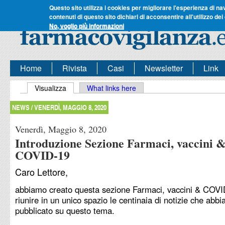
Questo sito utilizza i cookies per migliorare l'esperienza di na
contenuti di questo sito dichiari di acconsentire all'utilizzo dei
No, voglio più informazioni
Home
Rivista
Casi
Newsletter
Link
Schede primarie
Visualizza
(scheda attiva)
What links here
NEWS /
VENERDÌ, MAGGIO 8, 2020
Venerdì, Maggio 8, 2020
Introduzione Sezione Farmaci, vaccini 
COVID-19
Caro Lettore,
abbiamo creato questa sezione Farmaci, vaccini & COVI
riunire in un unico spazio le centinaia di notizie che abb
pubblicato su questo tema.