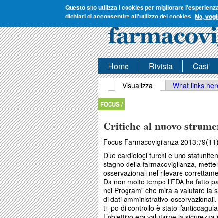
Questo sito utilizza i cookies per migliorare l'esperienz
dichiari di acconsentire all'utilizzo dei cookies.
No, vogl
Home
Rivista
Casi
Schede primarie
Visualizza
(scheda attiva)
What links her
FOCUS /
Critiche al nuovo strume
Focus Farmacovigilanza 2013;79(11)
Due cardiologi turchi e uno statunite
stagno della farmacovigilanza, mettend
osservazionali nel rilevare correttame
Da non molto tempo l’FDA ha fatto par-
nel Program” che mira a valutare la s
di dati amministrativo-osservazionali.
ti- po di controllo è stato l’anticoagu
L’obiettivo era valutarne la sicurezz