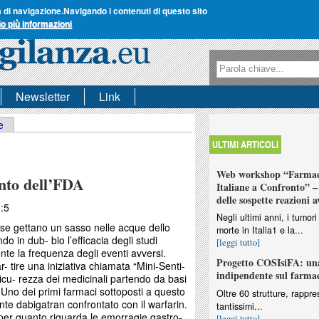
a di navigazione.
Navigando i contenuti di questo sito
io più informazioni
Form di ricerca
Ricerca
Newsletter
Link
e
ULTIMI ARTICOLI
Web workshop “Farmaco
nto dell’FDA
Italiane a Confronto” – 
delle sospette reazioni a
:5
Negli ultimi anni, i tumo
nse gettano un sasso nelle acque dello
morte in Italia1 e la...
o in dub- bio l’efficacia degli studi
[leggi tutto]
nte la frequenza degli eventi avversi.
Progetto COSIsiFA: una
 tire una iniziativa chiamata “Mini-Senti-
indipendente sul farma
icu- rezza dei medicinali partendo da basi
 Uno dei primi farmaci sottoposti a questo
Oltre 60 strutture, rappres
lante dabigatran confrontato con il warfarin.
tantissimi...
a per quanto riguarda le emorragie gastro-
[leggi tutto]