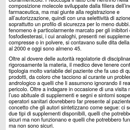
composizione molecole sviluppate dalla filiera dell’in
farmaceutica, ma mai giunte alla registrazione e
all’autorizzazione, quindi con una selettività di azion
soprattutto un profilo di sicurezza per lo meno dubbi
fenomeno è particolarmente marcato per gli inibitori 
fosfodiesterasi, i cui analoghi, presenti nei supplemen
compresse o in polvere, si contavano sulle dita dell
al 2000 e oggi sono almeno 45.
Oltre al dovere delle autorità regolatorie di disciplina
rigorosamente la materia, il medico deve tenere cont
tipologia molto variabile del paziente che fa uso di q
prodotti, da coloro che tacciono al curante un probl
andrologico a quelli che li assumono ignorando il rea
pericolo. Oltre a indagare in occasione di una visita
l’uso abituale di supplementi e segni e sintomi sospett
operatori sanitari dovrebbero far presente al pazient
concetto che gli autori sintetizzano come segue: ci 
due tipi di supplementi disponibili, quelli che potreb
sicuri ma non funzionano e quelli che potrebbero fu
ma non sono sicuri.