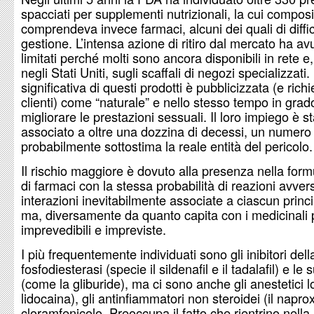
spacciati per supplementi nutrizionali, la cui compos
comprendeva invece farmaci, alcuni dei quali di diffic
gestione. L’intensa azione di ritiro dal mercato ha avu
limitati perché molti sono ancora disponibili in rete 
negli Stati Uniti, sugli scaffali di negozi specializzat
significativa di questi prodotti è pubblicizzata (e richi
clienti) come “naturale” e nello stesso tempo in grad
migliorare le prestazioni sessuali. Il loro impiego è s
associato a oltre una dozzina di decessi, un numero
probabilmente sottostima la reale entità del pericolo.
Il rischio maggiore è dovuto alla presenza nella for
di farmaci con la stessa probabilità di reazioni avver
interazioni inevitabilmente associate a ciascun princi
ma, diversamente da quanto capita con i medicinali pr
imprevedibili e impreviste.
I più frequentemente individuati sono gli inibitori dell
fosfodiesterasi (specie il sildenafil e il tadalafil) e le 
(come la gliburide), ma ci sono anche gli anestetici lo
lidocaina), gli antinfiammatori non steroidei (il naprox
cloramfenicolo. Preoccupa il fatto che rientrino nella