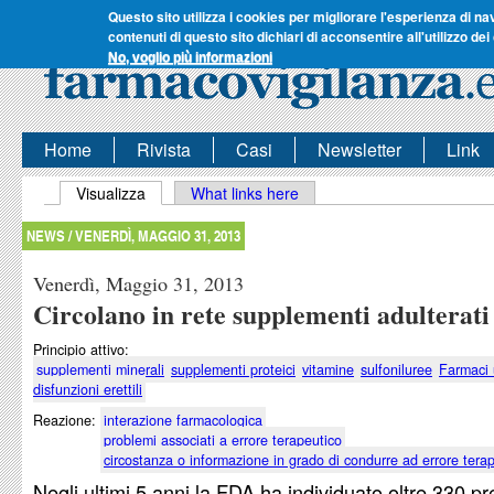
Questo sito utilizza i cookies per migliorare l'esperienza di na
contenuti di questo sito dichiari di acconsentire all'utilizzo dei
No, voglio più informazioni
Home
Rivista
Casi
Newsletter
Link
Schede primarie
Visualizza
(scheda attiva)
What links here
NEWS /
VENERDÌ, MAGGIO 31, 2013
Venerdì, Maggio 31, 2013
Circolano in rete supplementi adulterati
Principio attivo:
supplementi minerali
supplementi proteici
vitamine
sulfoniluree
Farmaci 
disfunzioni erettili
Reazione:
interazione farmacologica
problemi associati a errore terapeutico
circostanza o informazione in grado di condurre ad errore tera
Negli ultimi 5 anni la FDA ha individuato oltre 330 pr