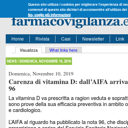
Questo sito utilizza i cookies per migliorare l'esperienza di na
contenuti di questo sito dichiari di acconsentire all'utilizzo dei
No, voglio più informazioni
Home
Rivista
Casi
Newsletter
Link
Schede primarie
Visualizza
(scheda attiva)
What links here
NEWS /
DOMENICA, NOVEMBRE 10, 2019
Domenica, Novembre 10, 2019
Carenza di vitamina D: dall’AIFA arriva
96
La vitamina D va prescritta a ragion veduta e sopratt
sono prove della sua efficacia preventiva in ambito 
e cardiologico.
L’AIFA al riguardo ha pubblicato la nota 96, che disci
prescrizione a carico del Servizio Sanitario Nazional