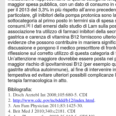
maggior spesa pubblica, con un dato di consumo in 
per il 2013 del 3,3% in più rispetto all’anno preceden
particolare, gli inibitori della pompa protonica sono l
sottocategoria al primo posto in termini sia di spesa s
consumi.
I dati emersi dallo studio di Lam sulla pos
8
associazione tra utilizzo di farmaci inibitori della sec
gastrica e carenza di vitamina B12 forniscono ulterio
evidenze che possono contribuire in maniera significa
discussione e pongono il medico prescrittore di fron
riflessione sul corretto utilizzo di questa categoria di
Un’attenzione maggiore dovrebbe essere posta nei p
maggior rischio di ipovitaminosi B12 (per esempio qu
gastrite atrofica autoimmune), al fine di intervenire 
tempestiva ed evitare ulteriori possibili complicanze 
terapia farmacologica in atto.
Bibliografia:
Dtsch Arztebl Int 2008;105:680-5. CDI
http://www.cdc.gov/ncbddd/b12/index.html
.
Am Fam Physician 2011;83:1425-30.
Brit Med J 2010;340:c2181. CDI