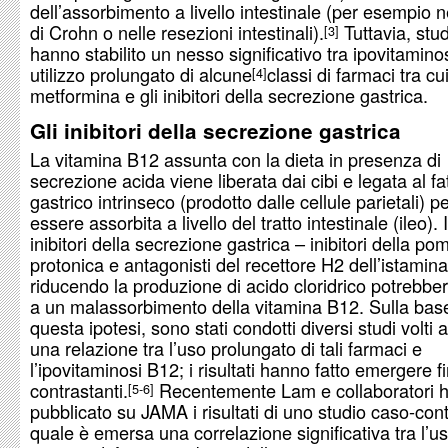
dell’assorbimento a livello intestinale (per esempio 
di Crohn o nelle resezioni intestinali).
Tuttavia, stud
3
hanno stabilito un nesso significativo tra ipovitamino
utilizzo prolungato di alcune
classi di farmaci tra cui
4
metformina e gli inibitori della secrezione gastrica.
Gli inibitori della secrezione gastrica
La vitamina B12 assunta con la dieta in presenza di
secrezione acida viene liberata dai cibi e legata al fa
gastrico intrinseco (prodotto dalle cellule parietali) p
essere assorbita a livello del tratto intestinale (ileo). 
inibitori della secrezione gastrica – inibitori della po
protonica e antagonisti del recettore H2 dell’istamina
riducendo la produzione di acido cloridrico potrebbe
a un malassorbimento della vitamina B12. Sulla base
questa ipotesi, sono stati condotti diversi studi volti a
una relazione tra l’uso prolungato di tali farmaci e
l’ipovitaminosi B12; i risultati hanno fatto emergere f
contrastanti.
Recentemente Lam e collaboratori 
5-6
pubblicato su JAMA i risultati di uno studio caso-cont
quale è emersa una correlazione significativa tra l’u