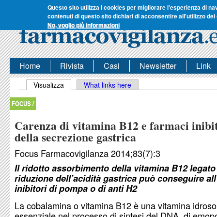
Questo sito utilizza i cookies per migliorare l'esperienza di na
contenuti di questo sito dichiari di acconsentire all'utilizzo dei
No, voglio più informazioni
Home
Rivista
Casi
Newsletter
Link
Schede primarie
Visualizza
(scheda attiva)
What links here
FOCUS /
Carenza di vitamina B12 e farmaci inibi
della secrezione gastrica
Focus Farmacovigilanza 2014;83(7):3
Il ridotto assorbimento della vitamina B12 legato 
riduzione dell’acidità gastrica può conseguire all
inibitori di pompa o di anti H2
La cobalamina o vitamina B12 è una vitamina idroso
essenziale nel processo di sintesi del DNA, di emopo