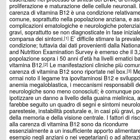
proliferazione e maturazione delle cellule neuronali.
carenza di vitamina B12 è una condizione relativam
comune, soprattutto nella popolazione anziana, e as
complicazioni ematologiche e neurologiche potenzi
gravi, soprattutto se non diagnosticate in fase inizial
comparsa dei sintomi.
E’ difficile stimare la preval
1
condizione; tuttavia dai dati provenienti dalla Nation
and Nutrition Examination Survey è emerso che il 3
popolazione sopra i 50 anni d’età ha livelli ematici ba
vitamina B12.
Le manifestazioni cliniche più comun
2
carenza di vitamina B12 sono riportate nel box.
Me
3
ormai noto il legame tra ipovitaminosi B12 e sviluppo
anemia megaloblastica, i meccanismi responsabili del
neurologiche sono meno conosciuti; è comunque pos
ipotizzare un danno a livello della guaina mielinica, 
farebbe seguito un quadro di segni e sintomi neurolo
parestesie, instabilità posturale e, in casi più gravi, p
della memoria e della visione centrale. I fattori di risc
alla carenza di vitamina B12 sono da ricondurre
essenzialmente a un insufficiente apporto alimentare
esempio negli anziani o nei vegetariani) o ad alteraz