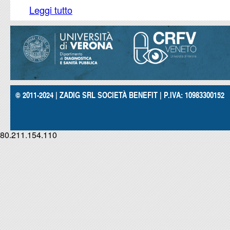
Leggi tutto
su Rischio di angioedema con gli ACE inibitori
© 2011-2024 | ZADIG SRL SOCIETÀ BENEFIT | P.IVA: 10983300152
80.211.154.110