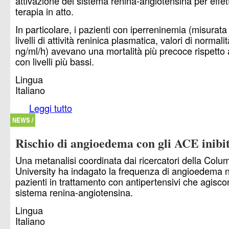
attivazione del sistema renina-angiotensina per effet
terapia in atto.
In particolare, i pazienti con iperreninemia (misurat
livelli di attività reninica plasmatica, valori di normali
ng/ml/h) avevano una mortalità più precoce rispetto a
con livelli più bassi.
Lingua
Italiano
Leggi tutto
su Deplezione sodica e farmaci che agiscono su
renina-angiotensina
NEWS /
Rischio di angioedema con gli ACE inibi
Una metanalisi coordinata dai ricercatori della Colu
University ha indagato la frequenza di angioedema n
pazienti in trattamento con antipertensivi che agisco
sistema renina-angiotensina.
Lingua
Italiano