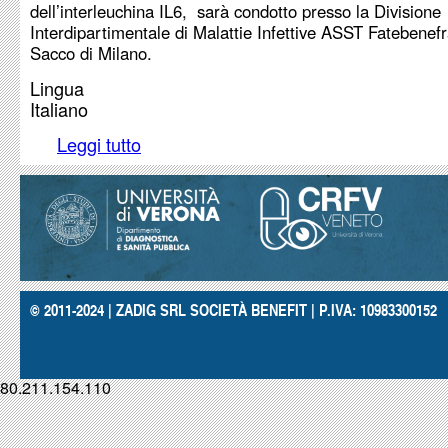
dell’interleuchina IL6, sarà condotto presso la Divisione
Interdipartimentale di Malattie Infettive ASST Fatebenefra
Sacco di Milano.
Lingua
Italiano
Leggi tutto
su Dall'AIFA: COVID-19. AIFA autorizza due nuov
programma d'uso compassionevole
© 2011-2024 | ZADIG SRL SOCIETÀ BENEFIT | P.IVA: 10983300152
80.211.154.110