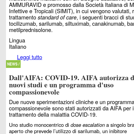
AMMURAVID e promosso dalla Società Italiana di Ma
Infettive e Tropicali (SIMIT), in cui vengono valutati, r
trattamento
, i seguenti bracci di stu
standard of care
tocilizumab, sarilumab, siltuximab, canakinumab, bari
metilprednisolone.
Lingua
Italiano
Leggi tutto
su Dall'AIFA: COVID-19 - AIFA autorizza cinque 
clinici
NEWS /
Dall'AIFA: COVID-19. AIFA autorizza 
nuovi studi e un programma d'uso
compassionevole
Due nuove sperimentazioni cliniche e un programma
compassionevole sono stati autorizzati da AIFA per i
trattamento della malattia COVID-19.
Uno studio monocentrico di
dose escalation
a singolo bra
aperto che prevede l’utilizzo di sarilumab, un inibitore