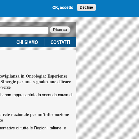
OK, accetto
Decline
CHI SIAMO
CONTATTI
vigilanza in Oncologia: Esperienze
Sinergie per una segnalazione efficace
vverse
ri hanno rappresentato la seconda causa di
 rete nazionale per un’informazione
co
entative di tutte le Regioni italiane, e