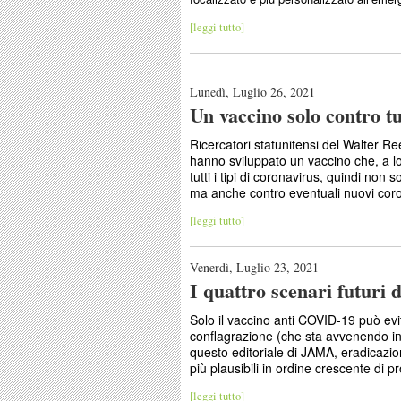
[leggi tutto]
Lunedì, Luglio 26, 2021
Un vaccino solo contro tu
Ricercatori statunitensi del Walter 
hanno sviluppato un vaccino che, a lo
tutti i tipi di coronavirus, quindi non
ma anche contro eventuali nuovi cor
[leggi tutto]
Venerdì, Luglio 23, 2021
I quattro scenari futuri
Solo il vaccino anti COVID-19 può evit
conflagrazione (che sta avvenendo in Ind
questo editoriale di JAMA, eradicazio
più plausibili in ordine crescente di pr
[leggi tutto]