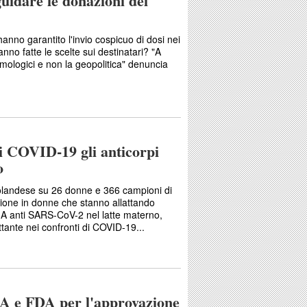
uidare le donazioni dei
 hanno garantito l'invio cospicuo di dosi nei
no fatte le scelte sui destinatari? "A
mologici e non la geopolitica" denuncia
i COVID-19 gli anticorpi
o
 olandese su 26 donne e 366 campioni di
azione in donne che stanno allattando
IgA anti SARS-CoV-2 nel latte materno,
tante nei confronti di COVID-19...
A e FDA per l'approvazione