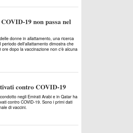
i COVID-19 non passa nel
 delle donne in allattamento, una ricerca
 periodo dell'allattamento dimostra che
 48 ore dopo la vaccinazione non c'è alcuna
nattivati contro COVID-19
condotto negli Emirati Arabi e in Qatar ha
ttivati contro COVID-19. Sono i primi dati
nale di vaccini.