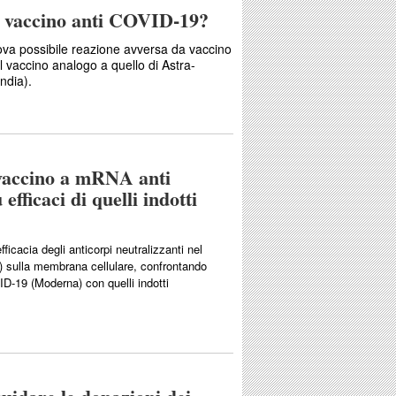
 vaccino anti COVID-19?
ova possibile reazione avversa da vaccino
l vaccino analogo a quello di Astra-
ndia).
l vaccino a mRNA anti
ficaci di quelli indotti
fficacia degli anticorpi neutralizzanti nel
) sulla membrana cellulare, confrontando
ID-19 (Moderna) con quelli indotti