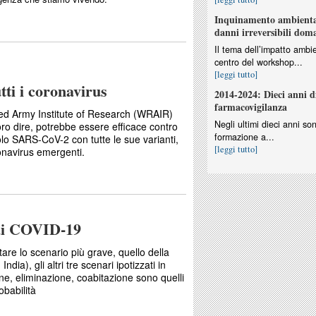
Inquinamento ambiental
danni irreversibili dom
Il tema dell’impatto ambie
centro del workshop...
[leggi tutto]
tti i coronavirus
2014-2024: Dieci anni d
farmacovigilanza
Reed Army Institute of Research (WRAIR)
Negli ultimi dieci anni so
ro dire, potrebbe essere efficace contro
formazione a...
 solo SARS-CoV-2 con tutte le sue varianti,
[leggi tutto]
onavirus emergenti.
 di COVID-19
are lo scenario più grave, quello della
ia), gli altri tre scenari ipotizzati in
ne, eliminazione, coabitazione sono quelli
obabilità