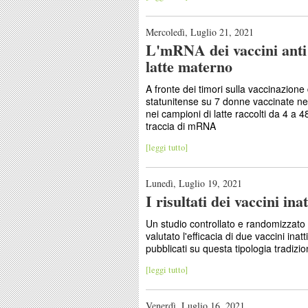
Mercoledì, Luglio 21, 2021
L'mRNA dei vaccini ant
latte materno
A fronte dei timori sulla vaccinazione
statunitense su 7 donne vaccinate nel
nei campioni di latte raccolti da 4 a
traccia di mRNA
[leggi tutto]
Lunedì, Luglio 19, 2021
I risultati dei vaccini i
Un studio controllato e randomizzato 
valutato l'efficacia di due vaccini ina
pubblicati su questa tipologia tradizio
[leggi tutto]
Venerdì, Luglio 16, 2021