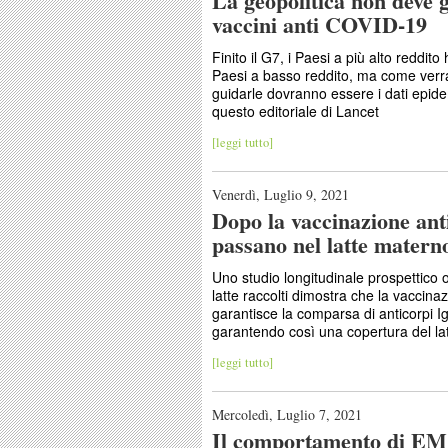
La geopolitica non deve g
vaccini anti COVID-19
Finito il G7, i Paesi a più alto reddito
Paesi a basso reddito, ma come verran
guidarle dovranno essere i dati epide
questo editoriale di Lancet
[leggi tutto]
Venerdì, Luglio 9, 2021
Dopo la vaccinazione ant
passano nel latte matern
Uno studio longitudinale prospettico
latte raccolti dimostra che la vaccin
garantisce la comparsa di anticorpi 
garantendo così una copertura del lat
[leggi tutto]
Mercoledì, Luglio 7, 2021
Il comportamento di EM