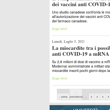
dei vaccini anti COVID-
Uno studio canadese confronta le moda
all'autorizzazione dei vaccini anti 
del farmaco canadese.
[leggi tutto]
Lunedì, Luglio 5, 2021
La miocardite tra i possib
anti COVID-19 a mRNA
Su 2,8 milioni di dosi di vaccino a m
Moderna) somministrate a militari statu
miocardite insorti pochi giorni dopo 
[leggi tutto]
Pagine
‹
« prima
precedente
…
2
3
4
5