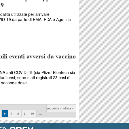
19
lità utilizzate per arrivare
COVID-19 da parte di EMA, FDA e Agenzia
ili eventi avversi da vaccino
RNA anti COVID-19 (sia Pfizer-Biontech sia
nitensi, sono stati registrati 23 casi di
la seconda dose.
seguente ›
ultima »
6
7
8
9
10
…