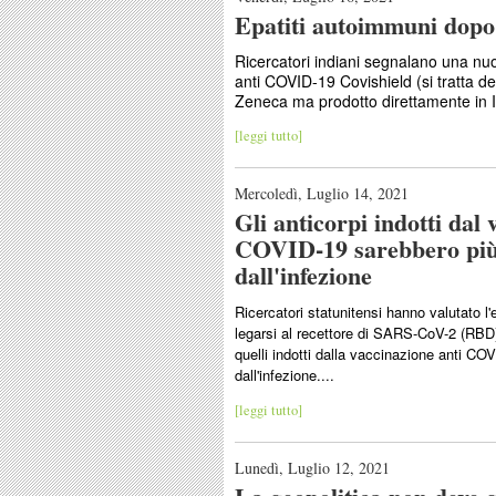
Epatiti autoimmuni dopo
Ricercatori indiani segnalano una nu
anti COVID-19 Covishield (si tratta de
Zeneca ma prodotto direttamente in I
[leggi tutto]
Mercoledì, Luglio 14, 2021
Gli anticorpi indotti da
COVID-19 sarebbero più ef
dall'infezione
Ricercatori statunitensi hanno valutato l'e
legarsi al recettore di SARS-CoV-2 (RBD
quelli indotti dalla vaccinazione anti COV
dall'infezione....
[leggi tutto]
Lunedì, Luglio 12, 2021