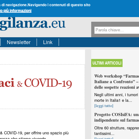
a di navigazione.
Navigando i contenuti di questo sito
io più informazioni
Form di ricerca
Ricerca
Newsletter
Link
ULTIMI ARTICOLI
Web workshop “Farmaco
Italiane a Confronto” – 
delle sospette reazioni a
Negli ultimi anni, i tumo
morte in Italia1 e la...
[leggi tutto]
Progetto COSIsiFA: una
indipendente sul farma
Oltre 60 strutture, rappres
 COVID-19, per offrire uno spazio più
tantissimi...
ergenza che stiamo vivendo.
[leggi tutto]