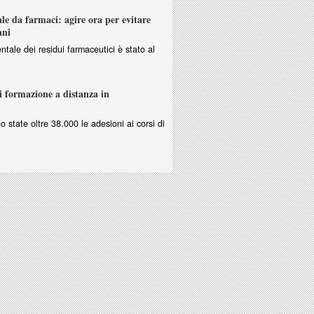
e da farmaci: agire ora per evitare
ani
ntale dei residui farmaceutici è stato al
i formazione a distanza in
no state oltre 38.000 le adesioni ai corsi di